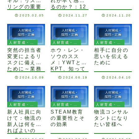
キル：リスキ
れが早く感じ
リングの重要
るのか？：12
性
月は1年を振
2025.02.05
2024.11.27
2024.11.20
り返ってみま
しょう
人材育成・採用・定着
人材育成・採用・定着
人材育成・採用・定着
突然の担当者
ホウ・レン・
相手に自分の
変更によるリ
ソウのスス
思いを伝える
スクに備える
メ：YWTと
ために
ために～業務
KPT、知って
マニュアル作
いますか？
2024.10.09
2024.06.19
2024.04.10
成による業務
の可視化～
人材育成・採用・定着
人材育成・採用・定着
人材育成・採用・定着
新人社員に向
STEAM教育
物流コンサル
けて：物流の
の重要性とそ
タントになり
新人は何をす
の効果
たい皆様へ
ればよいの
か？