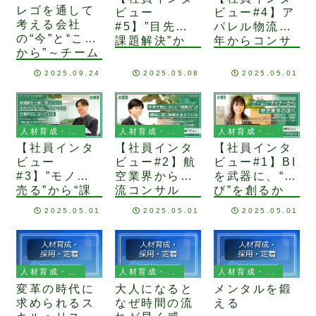
レゴを通して
ビュー
ビュー#4】ア
考える会社
#5】”目先の
パレル物流15
の“今”と“これ
課題解決”か
年からコンサ
から”～チーム
ら”業界全体の
ルの世界へ
ビルディング
課題解決”への
——不安だら
2025.09.24
2025.05.08
2025.05.01
の本質～
挑戦。物流管
けの転職が“刺
理者経験から
激だらけ”に変
見えた物流コ
わった理由
ンサルの可能
人材育成・採用・定着
人材育成・採用・定着
人材育成・採用・定着
性と必要性。
【社員インタ
【社員インタ
【社員インタ
ビュー
ビュー#2】航
ビュー#1】BI
#3】”モノを
空業界から物
を武器に、“遊
売る”から“課
流コンサル
び”を創るか
題解決”へ。営
へ、現場経験
ら“仕組み”を
2025.05.01
2025.05.01
2025.05.01
業で培った“聞
を武器に。“運
創る。様々な
く力”が、次の
ぶ”を支える誇
経験を経てた
キャリアの武
りを胸に、次
どり着いた物
器になった。
なる挑戦へ。
流コンサルタ
人材育成・採用・定着
人材育成・採用・定着
人材育成・採用・定着
ントという仕
変革の時代に
大人になると
メンタルを鍛
事。
求められるス
なぜ時間の流
える