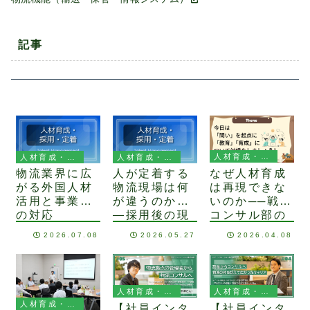
記事
人材育成・採用・定着
人材育成・採用・定着
人材育成・採用・定着
なぜ人材育成
物流業界に広
人が定着する
は再現できな
がる外国人材
物流現場は何
いのか──戦略
活用と事業者
が違うのか
コンサル部の
の対応
―採用後の現
ワークショッ
場運営に必要
2026.07.08
2026.05.27
2026.04.08
プで見えた
な視点―
「問い」の重
要性
人材育成・採用・定着
人材育成・採用・定着
人材育成・採用・定着
【社員インタ
【社員インタ