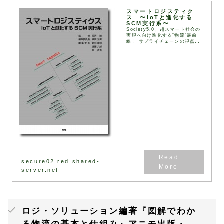
スマートロジスティク
ス 〜IoTと進化する
SCM実行系〜
Society5.0、超スマート社会の
実現へ向け進化する“物流”最前
線！ サプライチェーンの視点か
らロジスティクスとIoT との連携
性を踏まえ、密接に関連する
WMS、TMS、WCS につて詳解
すると共...
secure02.red.shared-
server.net
ロジ・ソリューション編著『図解でわか