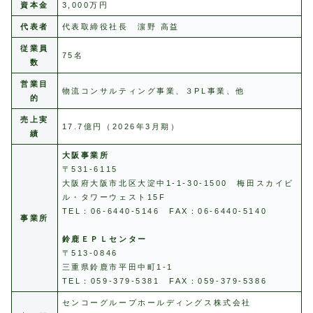
資本金
3,000万円
代表者
代表取締役社長 濵野 高益
従業員
75名
数
営業目
物流コンサルティング事業、３PL事業、他
的
売上実
17.7億円（2026年3月期）
績
大阪事業所
〒531-6115
大阪府大阪市北区大淀中1-1-30-1500 梅田スカイビ
ル・タワーウェスト15F
TEL：06-6440-5146 FAX：06-6440-5140
事業所
鈴鹿ＥＰＬセンター
〒513-0846
三重県鈴鹿市平田中町1-1
TEL：059-379-5381 FAX：059-379-5386
センコーグループホールディングス株式会社