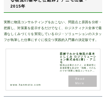
る物流の基本と仕組み』アニモ出版・
2015年
実際に物流コンサルティングをおこない、問題点と原因を分析・
把握し、対策案を提示するだけでなく、ロジスティクス全体で最
適なしくみづくりを実現しているロジ・ソリューションのスタッ
フが執筆した仕事にすぐに役立つ実践的入門書の決定版です。
図解でわかる物流の基本
としくみ ロジソリューシ
ョン株式会社(著) - アニ
モ
物流は企業のカナメ。企業経営に
直接影響を及ぼす「戦略」そのも
のです!実際に物流コンサルティ
ングをおこない、問題点と原因を
分析・把握し、対策案を提示する
だけでなく、ロジスティクス全体
で最… - 引用：版...
www.hanmoto.com