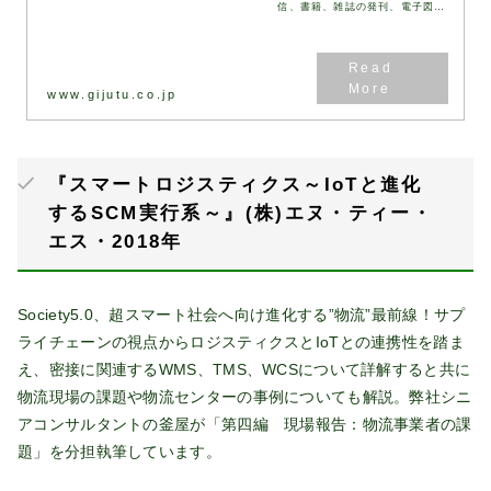
信、書籍、雑誌の発刊、電子図書
館の開館などで社会に貢献しま
す。「技術情報協会」
www.gijutu.co.jp
『スマートロジスティクス～IoTと進化
するSCM実行系～』(株)エヌ・ティー・
エス・2018年
Society5.0、超スマート社会へ向け進化する”物流”最前線！サプ
ライチェーンの視点からロジスティクスとIoTとの連携性を踏ま
え、密接に関連するWMS、TMS、WCSについて詳解すると共に
物流現場の課題や物流センターの事例についても解説。弊社シニ
アコンサルタントの釜屋が「第四編 現場報告：物流事業者の課
題」を分担執筆しています。