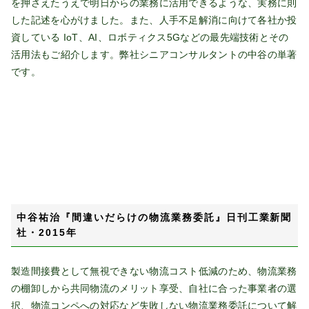
を押さえたうえで明日からの業務に活用できるような、実務に則
した記述を心がけました。また、人手不足解消に向けて各社か投
資している IoT、AI、ロボティクス5Gなどの最先端技術とその
活用法もご紹介します。弊社シニアコンサルタントの中谷の単著
です。
中谷祐治『間違いだらけの物流業務委託』日刊工業新聞
社・2015年
製造間接費として無視できない物流コスト低減のため、物流業務
の棚卸しから共同物流のメリット享受、自社に合った事業者の選
択、物流コンペへの対応など失敗しない物流業務委託について解