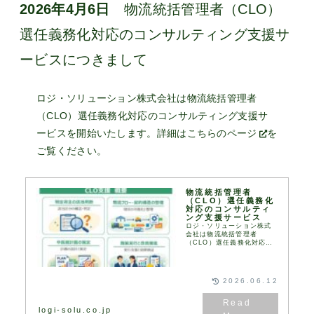
2026年4月6日
物流統括管理者（CLO）
選任義務化対応のコンサルティング支援サ
ービスにつきまして
ロジ・ソリューション株式会社は物流統括管理者
（CLO）選任義務化対応のコンサルティング支援サ
ービスを開始いたします。詳細は
こちらのページ
を
ご覧ください。
物流統括管理者
（CLO）選任義務化
対応のコンサルティ
ング支援サービス
ロジ・ソリューション株式
会社は物流統括管理者
（CLO）選任義務化対応の
コンサルティング支援サー
ビスを開始します。物流を
取り巻く環境の変化とCLO
の選任義務化物流関連法
2026.06.12
（「流通業務の総合化及び
効率化の促...
logi-solu.co.jp