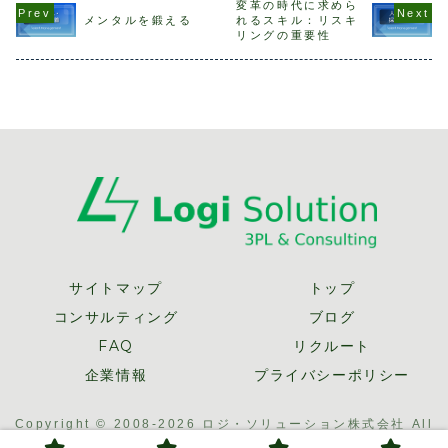
スチェックをスタ
は、多種多様な経
とと思います。ど
エンゲージ
変革の時代に求めら
ートしている企業
歴の人材が集まっ
の現場が強く良い
です。その
メンタルを鍛える
れるスキル：リスキ
も多いことでしょ
ていることだとい
現場か？ また、
ージメント
リングの重要性
う。私の職場でも
います。アパレル
自分の現場は弱い
るためには
つい先日、ストレ
ECを経験した後に
のか？ など、現
社員の幸福
スチェックが実
ロジ・ソリュ...
場力とは見る人
の資本）が
施...
の...
で...
サイトマップ
トップ
コンサルティング
ブログ
FAQ
リクルート
企業情報
プライバシーポリシー
Copyright © 2008-2026 ロジ・ソリューション株式会社 All
Rights Reserved.