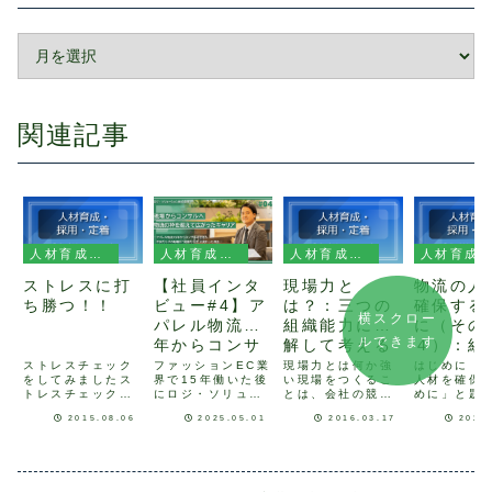
関連記事
人材育成・採用・定着
人材育成・採用・定着
人材育成・採用・定着
人材育成・採用・定着
ストレスに打
【社員インタ
現場力と
物流の人
ち勝つ！！
ビュー#4】ア
は？：三つの
確保する
横スクロー
パレル物流15
組織能力に分
に（その
ルできます
年からコンサ
解して考える
４）：組
ルの世界へ
あり方に
ストレスチェック
ファッションEC業
現場力とは何か強
はじめに「
をしてみましたス
界で15年働いた後
い現場をつくるこ
人材を確保
——不安だら
て
トレスチェック制
にロジ・ソリュー
とは、会社の競争
めに」と題
けの転職が“刺
度が２０１５年１
ションに転職した
力をつける上で重
これまで3
2015.08.06
2025.05.01
2016.03.17
2021
激だらけ”に変
２月より、従業員
倉持さん。常にチ
要なことです。皆
って連載し
が５０人以上の会
ームを結成してプ
様の現場において
した。会社
わった理由
社において義務に
ロジェクトに取り
も、日々の業務で
との関係性
なります。それに
組むロジ・ソリュ
強い現場づくりに
て重要なの
先んじて、ストレ
ーションの強み
奔走されているこ
業員満足度