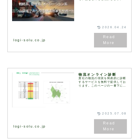
客様のご要望や課題に応じて、さ
まざまな物流コンサルティングの
メニューを組み合わせ、最適なソ
リューションをご提案し...
2026.04.24
logi-solu.co.jp
物流オンライン診断
貴社の物流の現状を簡易的に診断
するサービスを無料で提供してお
ります。このページの一番下にあ
る診断フォームにご記入・送信い
ただくと、2営業日以内に弊社コ
ンサルタントより診断結果と改善
の方向性をまとめた資...
2025.07.08
logi-solu.co.jp