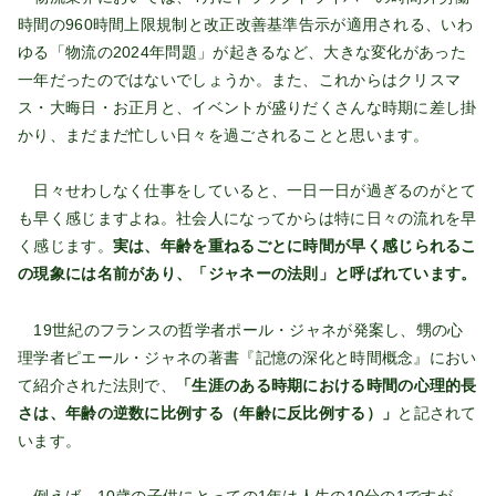
時間の960時間上限規制と改正改善基準告示が適用される、いわ
ゆる「物流の2024年問題」が起きるなど、大きな変化があった
一年だったのではないでしょうか。また、これからはクリスマ
ス・大晦日・お正月と、イベントが盛りだくさんな時期に差し掛
かり、まだまだ忙しい日々を過ごされることと思います。
日々せわしなく仕事をしていると、一日一日が過ぎるのがとて
も早く感じますよね。社会人になってからは特に日々の流れを早
く感じます。
実は、年齢を重ねるごとに時間が早く感じられるこ
の現象には名前があり、「ジャネーの法則」と呼ばれています。
19世紀のフランスの哲学者ポール・ジャネが発案し、甥の心
理学者ピエール・ジャネの著書『記憶の深化と時間概念』におい
て紹介された法則で、
「生涯のある時期における時間の心理的長
さは、年齢の逆数に比例する（年齢に反比例する）」
と記されて
います。
例えば、10歳の子供にとっての1年は人生の10分の1ですが、