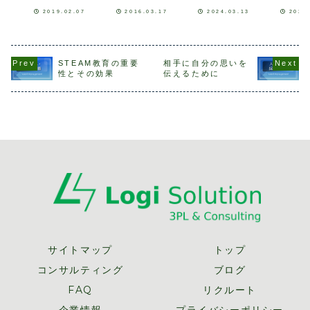
因とは？
では、昨今、人材
力をつける上で重
（Science）、技
営」ですが
2019.02.07
2016.03.17
2024.03.13
2021
不足を補うため
要なことです。皆
術
はフィジカ
に、外国人の雇用
様の現場において
（Technology）
の健康状態
を検討する企業が
も、日々の業務で
、工学
にすること
増えています。実
強い現場づくりに
（Engineering
本来の目的
際に私が設計・稼
奔走されているこ
）、芸術
く、個々人
働準備を担当した
とと思います。ど
（Arts）、数学
度を上げて
STEAM教育の重要
相手に自分の思いを
物流センターで
の現場が強く良い
（Mathematics
とが最終目
性とその効果
伝えるために
は、外国人技能実
現場か？ また、
）の頭文字を組み
れています
習制度を活用し
自分の現場は弱い
合わせたものであ
会社日立製
て、最近ベトナム
のか？ など、現
り、幅広い年齢層
ェロー兼未
人を10名雇用しま
場力とは見る人
の人々が受けるこ
本部ハピネ
した...
の...
とがで...
ロ...
サイトマップ
トップ
コンサルティング
ブログ
FAQ
リクルート