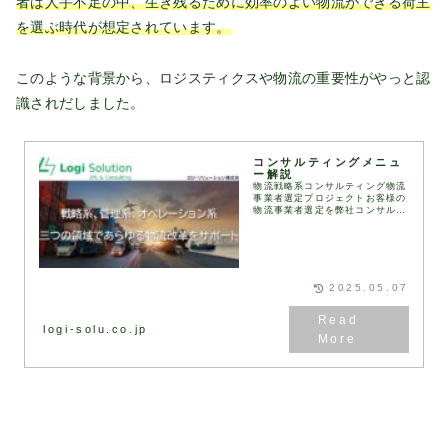
者は人手不足の中、生き残るために効率のよい物流ができる荷主
を選ぶ時代が想定されています。
このような背景から、ロジスティクスや物流の重要性がやっと認
識されだしました。
コンサルティングメニュ
ー解説
物流戦略系コンサルティング物流
事業者選定プロジェクトお客様の
物流事業者選定を弊社コンサルタ
ントが伴走して実施します。
RFI（情報提供依頼書）、
RFP（提案依頼書）などは弊社
が保有するフォーマットを用
い...
2025.05.07
logi-solu.co.jp