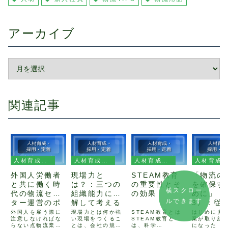
アーカイブ
関連記事
人材育成・採用・定着
人材育成・採用・定着
人材育成・採用・定着
人材育成・採用・定着
外国人労働者
現場力と
STEAM教育
「物流の
と共に働く時
は？：三つの
の重要性とそ
を確保す
横スクロー
代の物流セン
組織能力に分
の効果
めに」（
ルできます
ター運営のポ
解して考える
3）：従
イント
の幸せを
外国人を雇う際に
現場力とは何か強
STEAM教育とは
はじめに多
注意しなければな
い現場をつくるこ
STEAM教育と
業が取り組
する二つ
らない点物流業界
とは、会社の競争
は、科学
になった「