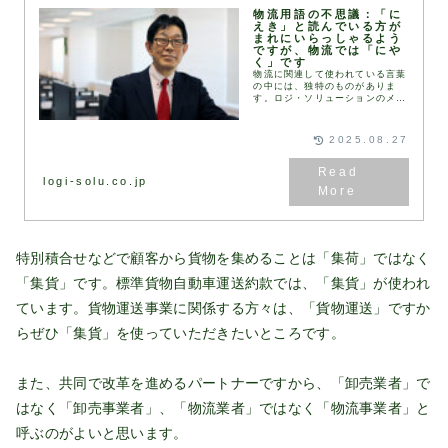
物流用語の不思議：「に
えき」と読んでいる方が
まれにいらっしゃるよう
ですが、物流では「にや
く」です
物流に関連して使われている言葉
の中には、独特のものがありま
す。ロジ・ソリューションのメー
ルマガジンでも、「坪」「才」な
どが今でも検索されていて、多く
の方が調べていることがわかりま
2025.08.27
す。「坪」や「才」は、...
logi-solu.co.jp
特別積合せなどで顧客から貨物を集めることは「集荷」ではなく
「集貨」です。標準貨物自動車運送約款では、「集貨」が使われ
ています。貨物運送事業に関係する方々は、「貨物運送」ですか
らぜひ「集貨」を使っていただきたいところです。
また、共同で改革を進めるパートナーですから、「卸売業者」で
はなく「卸売事業者」、「物流業者」ではなく「物流事業者」と
呼ぶのがよいと思います。