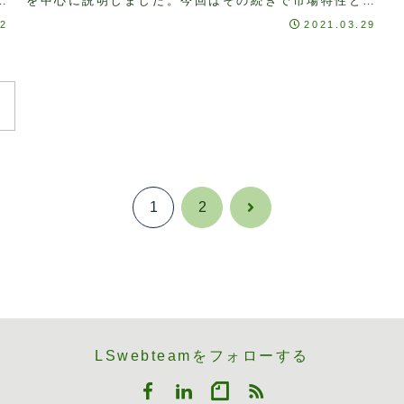
。
を中心に説明しました。今回はその続きで市場特性と購
買における意思決定の違いについて説明したいと思...
12
2021.03.29
1
2
次
へ
LSwebteamをフォローする