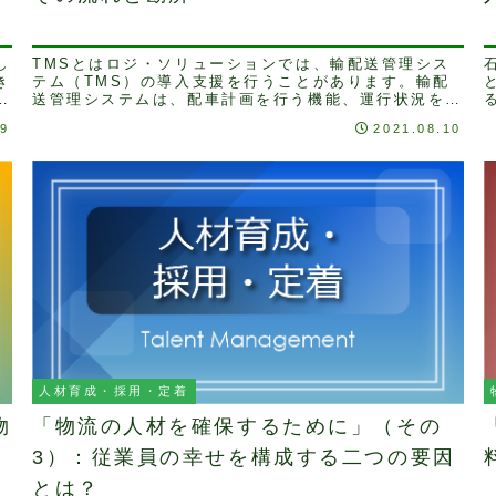
し
TMSとはロジ・ソリューションでは、輸配送管理シス
き
テム（TMS）の導入支援を行うことがあります。輸配
プ
送管理システムは、配車計画を行う機能、運行状況を管
理する機能、運行実績を管理する機能などがありま
19
2021.08.10
す。...
人材育成・採用・定着
物
「物流の人材を確保するために」（その
3）：従業員の幸せを構成する二つの要因
とは？