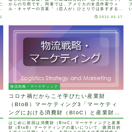
ご
からの引用です。同著では、アメリカの女流作家ウィ
え
ル・キャザーの言葉「（恋人が）ひとりでは多すぎる。
ひとりではすべてを奪ってしまう。」を参考に、思考に
31
2021.05.17
お...
こ
物流戦略・マーケティング
コロナ禍だからこそ学びたい産業財
（BtoB）マーケティング3「マーケティ
ングにおける消費財（BtoC）と産業財
（BtoB）の違い」
業
はじめに前回は消費財（BtoC）マーケティングと産業
性
財（BtoB）マーケティングの違いについて、購買目的