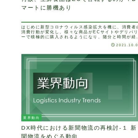
マートに勝機あり
はじめに新型コロナウィルス感染拡大を機に、消費者
消費行動が変化し、様々な商品がECサイトやデリバ
ーで積極的に購入されるようになり、随分と時間が経
しました。日々の食生活に欠かせない生鮮食品が、
2021.10.
EC...
業界動向
DX時代における新聞物流の再検討-１ 新
聞物流をめぐる動向