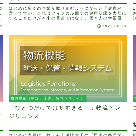
コ
はじめに多くの企業が取り組むようになった「健康経
り
営」ですが、これはフィジカル面での健康状態を大切に
ま
することだけが本来の目的ではなく、個々人の幸福度を
.
上げていくことが最終目的とされています。株式会社日
12
2021.06.28
立...
物流機能（輸送、保管、情報システム）
「ひとつだけでは多すぎる」：物流とレ
ピ
ジリエンス
テ
はじめに表題は、故・外山滋比古氏の『思考の整理学』