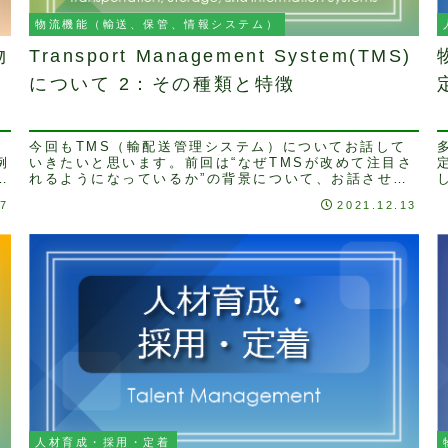
物流機能（輸送、保管、情報システム）
物
Transport Management System(TMS)
について 2：その種類と特徴
今回もTMS（輸配送管理システム）についてお話して
例
いきたいと思います。前回は“なぜTMSが改めて注目さ
現
れるようになっているか”の背景について、お話させて
こ
いただきました。今回はTMSの種類、担当範囲や特...
27
2021.12.13
ン
人材育成・採用・定着