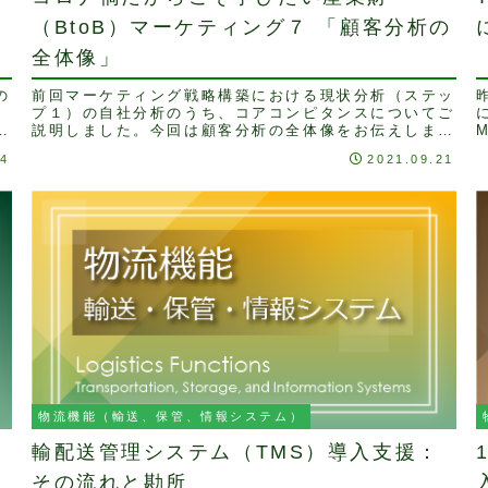
（BtoB）マーケティング７ 「顧客分析の
全体像」
の
前回マーケティング戦略構築における現状分析（ステッ
リ
プ１）の自社分析のうち、コアコンピタンスについてご
過
説明しました。今回は顧客分析の全体像をお伝えしま
す。顧客分析とは効率的なマーケティング活動を実現す
04
2021.09.21
る...
物流機能（輸送、保管、情報システム）
輸配送管理システム（TMS）導入支援：
その流れと勘所