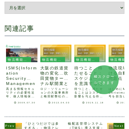
関連記事
物流機能（輸送、保管、情報システム）
物流機能（輸送、保管、情報システム）
物流機能（輸送、保管、情報システム）
物流機能（輸送、保管、情報システム）
ISMS(Inform
大阪の鉄道貨
待つこと、待
物流現場
ation
物の変化…吹
たせること：
ける自動
横スクロー
Security
田貨物ターミ
スケジュール
問題点
ルできます
Managemen
ナル駅開業と
を意識するだ
t System)と
E&S方式
けでコストは
高まる情報セキュ
ロジ・ソリューシ
待つこと、待たせ
はじめにMer
リティの必要性近
ョンの大阪事務所
ることはコストに
Christmas
は？：まずは
下がる
年、個人情報保護
と梅田駅弊社の大
影響を与える待つ
号を担当い
社内の一部署
に代表される様
阪事務所へは大阪
こと、待たせるこ
す。釜屋
2009.07.30
2013.04.03
2019.11.18
2024
で取得するの
に、情報セキュリ
駅を北に出て、梅
とはコストに影響
物流業界で
ティの重要性が特
田貨物駅の下を通
を与えることはも
働力不足や
が効率的
に叫ばれていま
る地下道を利用し
ちろんのこと、ス
削減の必要
す。その中で、会
ます。この地下道
ケジュールを狂わ
ら、保管、
社の情報資源を守
は、毎朝多くのサ
せるなど、ビジネ
輸送の各工
る為のルールや手
ラリーマンが行き
ス全体に影響を与
動化が加速
「ひとつだけでは多
輸配送管理システム
順を確立して、そ
来しますが、その
えることもありま
ます。例え
すぎる」：物流とレ
（TMS）導入支援：