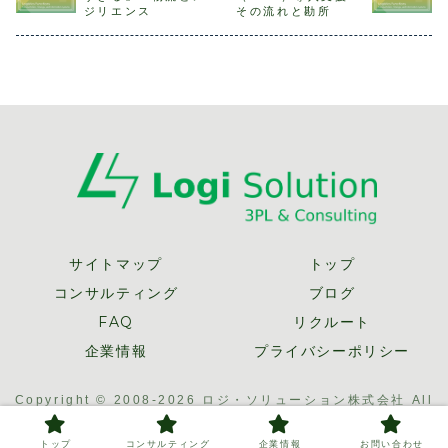
れを実際に運用し
上では大量のJR貨
す。ご承知の通
倉庫やピッ
ジリエンス
その流れと勘所
て、その結果を測
物のコンテナが発
り、トラック輸送
ロボット、
定・評価し見直し
着し、多くのトラ
の待ち時間は大き
送車（AGV
て改善していくこ
ックとの積替え...
な問題となってい
ど...
とで...
ま...
サイトマップ
トップ
コンサルティング
ブログ
FAQ
リクルート
企業情報
プライバシーポリシー
Copyright © 2008-2026 ロジ・ソリューション株式会社 All
Rights Reserved.
トップ
コンサルティング
企業情報
お問い合わせ