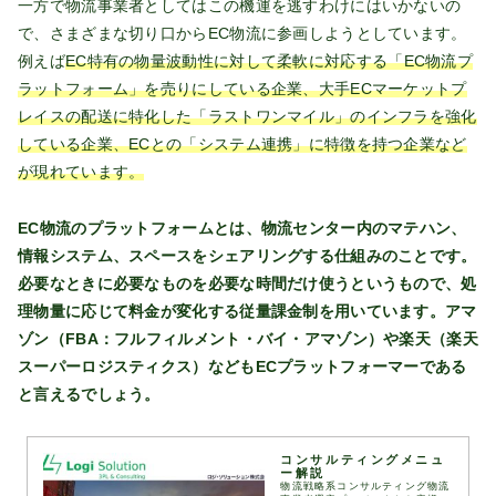
一方で物流事業者としてはこの機運を逃すわけにはいかないの
で、さまざまな切り口からEC物流に参画しようとしています。
例えば
EC特有の物量波動性に対して柔軟に対応する「EC物流プ
ラットフォーム」を売りにしている企業、大手ECマーケットプ
レイスの配送に特化した「ラストワンマイル」のインフラを強化
している企業、ECとの「システム連携」に特徴を持つ企業など
が現れています。
EC物流のプラットフォームとは、物流センター内のマテハン、
情報システム、スペースをシェアリングする仕組みのことです。
必要なときに必要なものを必要な時間だけ使うというもので、処
理物量に応じて料金が変化する従量課金制を用いています。アマ
ゾン（FBA：フルフィルメント・バイ・アマゾン）や楽天（楽天
スーパーロジスティクス）などもECプラットフォーマーである
と言えるでしょう。
コンサルティングメニュ
ー解説
物流戦略系コンサルティング物流