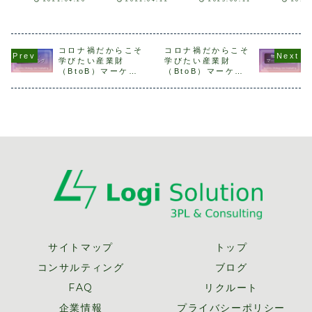
析のうち、最も重
ーケティングの違
略を維持しながら
ネスに進出
要である経営理念
いについて、市場
力強い経営方針を
あたっての
についてご説明し
特性と購買におけ
示し続けていま
べき課題を
ました。また自社
る意思決定の観点
す。特に米中貿易
いと思いま
の経営理念をしっ
を中心に紹介しま
摩擦の影響を受け
者自身3PL
かり把握すること
した。今回はマー
る中でも、その物
EC物流委員
コロナ禍だからこそ
コロナ禍だからこそ
で、顧客や競合を
ケティング戦略構
流戦略と価格維持
ロモーショ
学びたい産業財
学びたい産業財
定義する際の柱が
築の第一歩である
のための取り組み
ムに所属し
（BtoB）マーケテ
（BtoB）マーケテ
できることもお伝
現状分析につい
が注目されていま
こともあり
ィング６ 「コアコン
ィング7 「顧客理解
えしました。自社
て、実例を交えな
す。これらの事例
ターネット
ピタンスとは」
の軸となる顧客のイ
分析の対象とし
がら説明します...
から、物流を経営
(EC物流)事.
て...
ンサイト」
視...
サイトマップ
トップ
コンサルティング
ブログ
FAQ
リクルート
企業情報
プライバシーポリシー