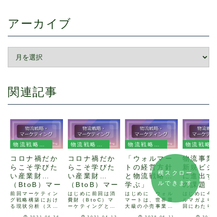
アーカイブ
関連記事
物流戦略・マーケティング
物流戦略・マーケティング
物流戦略・マーケティング
物流戦略・マーケティング
コロナ禍だか
コロナ禍だか
「ウォルマー
物流事業
らこそ学びた
らこそ学びた
トの経営方針
新規ビジ
横スクロー
い産業財
い産業財
と物流戦略に
に進出す
ルできます
（BtoB）マー
（BtoB）マー
学ぶ」
の課題：
ケティング5
ケティング4
1 ポー
前回マーケティン
はじめに前回は消
はじめに ウォル
はじめに今
グ戦略構築におけ
費財（BtoC）マ
マートは、世界最
ルマガより
「事業領域の
「経営理念の
ォリオマ
る現状分析（ステ
ーケティングと産
大級の小売事業者
回にわたり
整理」
重要性」
メント
ップ１）の自社分
業財（BtoB）マ
として、低価格戦
事業者が新
2021.04.26
2021.04.12
2025.06.11
2015