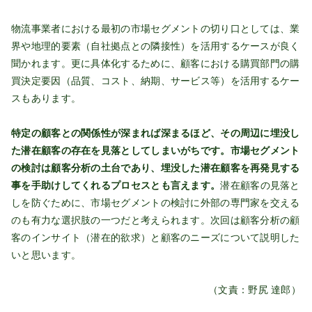
物流事業者における最初の市場セグメントの切り口としては、業
界や地理的要素（自社拠点との隣接性）を活用するケースが良く
聞かれます。更に具体化するために、顧客における購買部門の購
買決定要因（品質、コスト、納期、サービス等）を活用するケー
スもあります。
特定の顧客との関係性が深まれば深まるほど、その周辺に埋没し
た潜在顧客の存在を見落としてしまいがちです。市場セグメント
の検討は顧客分析の土台であり、埋没した潜在顧客を再発見する
事を手助けしてくれるプロセスとも言えます。
潜在顧客の見落と
しを防ぐために、市場セグメントの検討に外部の専門家を交える
のも有力な選択肢の一つだと考えられます。次回は顧客分析の顧
客のインサイト（潜在的欲求）と顧客のニーズについて説明した
いと思います。
（文責：野尻 達郎）