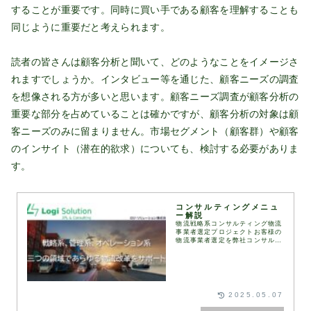
することが重要です。同時に買い手である顧客を理解することも
同じように重要だと考えられます。
読者の皆さんは顧客分析と聞いて、どのようなことをイメージさ
れますでしょうか。インタビュー等を通じた、顧客ニーズの調査
を想像される方が多いと思います。顧客ニーズ調査が顧客分析の
重要な部分を占めていることは確かですが、顧客分析の対象は顧
客ニーズのみに留まりません。市場セグメント（顧客群）や顧客
のインサイト（潜在的欲求）についても、検討する必要がありま
す。
コンサルティングメニュ
ー解説
物流戦略系コンサルティング物流
事業者選定プロジェクトお客様の
物流事業者選定を弊社コンサルタ
ントが伴走して実施します。
RFI（情報提供依頼書）、
RFP（提案依頼書）などは弊社
が保有するフォーマットを用
い...
2025.05.07