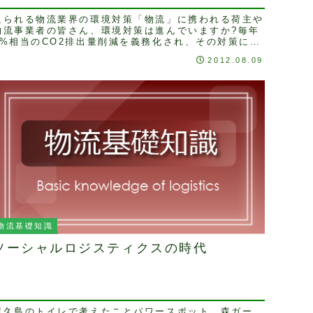
迫られる物流業界の環境対策「物流」に携われる荷主や
物流事業者の皆さん、環境対策は進んでいますか?毎年
1%相当のCO2排出量削減を義務化され、その対策に苦
慮されているのではないでしょうか?省エネに関する...
2012.08.09
物流基礎知識
ソーシャルロジスティクスの時代
屋久島のトイレで考えたことパワースポット、森ガー