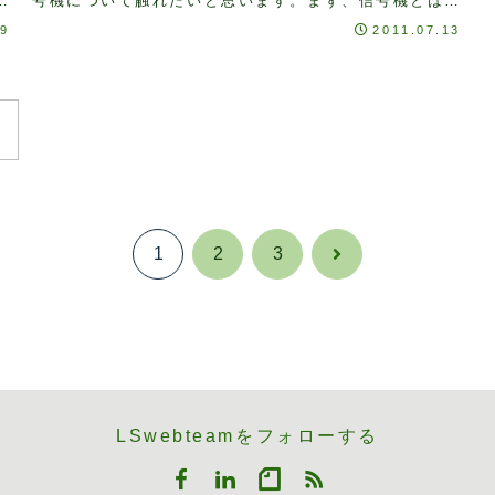
両
号機について触れたいと思います。まず、信号機とは、
聞
鉄道や道路における交通の安全を確保、若しくは交通
19
2011.07.13
の...
1
2
3
次
へ
LSwebteamをフォローする