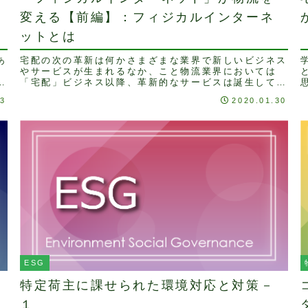
変える【前編】：フィジカルインターネ
ットとは
あ
宅配の次の革新は何かさまざまな業界で新しいビジネス
っ
やサービスが生まれるなか、こと物流業界においては
期
「宅配」ビジネス以降、革新的なサービスは誕生してい
ないと揶揄されて久しいかと思います。先日、ある雑誌
23
2020.01.30
で...
料
ESG
特定荷主に課せられた環境対応と対策－
１