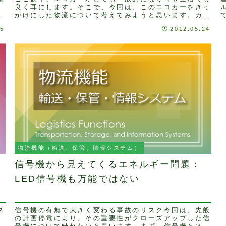
。
良く耳にします。そこで、今回は、このエコカーをきっ
、
かけにした物流について考えてみようと思います。カー
ボンフットプリント制度とエコカーさて、このエコカ
05
2012.05.24
ー...
た
物流機能（輸送、保管、情報システム）
信号機から見えてくるエネルギー問題：
LED信号機も万能ではない
ス
信号機の有無で大きく変わる事故のリスク今回は、先般
の計画停電により、その重要性がクローズアップした信