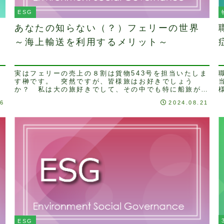
ESG
あなたの知らない（？）フェリーの世界
～海上輸送を利用するメリット～
実はフェリーの売上の８割は貨物543号を担当いたしま
温
す榊です。 突然ですが、皆様旅はお好きでしょう
か？ 私は大の旅好きでして、その中でも特に船旅が好
きです。船のデッキから眺める一面の大海原は、筆舌に
06
2024.08.21
尽...
ESG