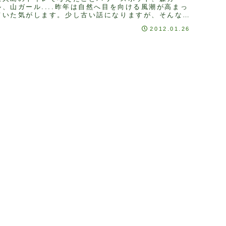
ル、山ガール....昨年は自然へ目を向ける風潮が高まっ
ていた気がします。少し古い話になりますが、そんな流
れに乗っかって、昨年の夏に屋久島へ行ってきまし
2012.01.26
...