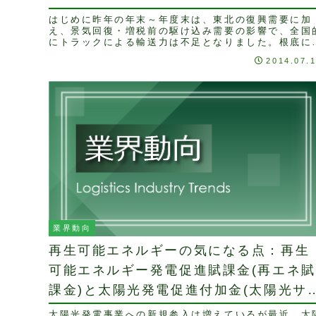
はじめに昨年の年末～年度末は、東北の復興需要に加
え、景気回復・増税前の駆け込み需要の影響で、全国
にトラックによる輸送力は不足となりました。根底に
は、ドライバーの成り手不足という問題や3K・低賃金
2014.07.
とい...
業界動向
再生可能エネルギーの気になる点：再生
可能エネルギー発電促進賦課金(再エネ賦
課金)と太陽光発電促進付加金(太陽光サ
チャージ)
太陽光発電事業への新規参入は増えているが最近、太