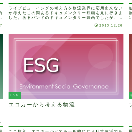
ライブビューイングの考え方を物流業界に応用出来ない
的
か考えたこの間あるドキュメンタリー映画を見に行きま
した。あるバンドのドキュメンタリー映画でしたが、意
外に演奏のシーンが多く含まれており、「ドキュメン
17
2013.12.26
タ...
ESG
エコカーから考える物流
ー
陽
ここ数年、エコカーがとても一般的になり日常生活でも