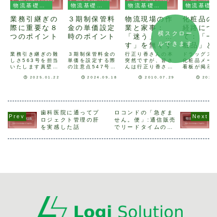
物流基礎知識
物流基礎知識
物流基礎知識
物流基礎知識
業務引継ぎの
３期制保管料
物流現場の作
化粧品の
際に重要な８
金の単価設定
業と家事：
経路につ
横スクロー
つのポイント
時のポイント
「迷う」「探
て：「一
ルできます
す」を無くす
粧品」と
ことで効率化
度化粧品
業務引き継ぎの難
３期制保管料金の
行正り香さんの本
ドラッグス
しさ563号を担当
単価を設定する際
突然ですが、皆さ
化粧品メー
を
違いをご
いたします真壁で
の注意点547号を
んは行正り香さん
看板が掲示
ですか？
す。 先日、友人
担当いたします仲
という料理研究家
いる理由53
2025.01.22
2024.09.18
2010.07.29
2024
に元気がないので
才です。 倉庫の
の方をご存じでし
担当します
話を聞いてみる
保管料金には様々
ょうか。某週刊誌
す。 先日
と、「退職する先
な形態が有ります
で「今夜は家呑
ッグストア
輩の業務を引継ぐ
が、今回は一般的
み」という連載を
ルシアホー
ことになったが、
な料金体系である
されているので、
ングスとツ
マニュアルがない
３期制保管料金の
ご存じの方もいら
ールディン
歯科医院に通ってプ
ロコンドの「急ぎま
状態、かつ短期間
単価を設定する際
っしゃるかもしれ
経営統合へ
ロジェクト管理の肝
せん。便」:通信販売
で引継ぎを受け
の注意点について
ません。 私は彼女
協議開始が
を実感した話
でリードタイムの長
た。引継ぎ中は同
ご紹介させて頂き
の料理の本を見て
れました。
い便が選択できる時
じ内容の説明を繰
ます。 まず、３
料理を作ることが
では大手が
代が来た！
り返し受けていた
期制保管料金は...
多いのですが、
ドラッグスト
が...
彼...