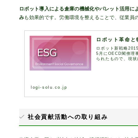
ロボット導入による倉庫の機械化やパレット活用に
み
も効果的です。労働環境を整えることで、従業員
ロボット革命と
ロボット新戦略201
5月にOECD閣僚
られたもので、現状に
logi-solu.co.jp
社会貢献活動への取り組み