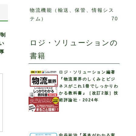
物流機能（輸送、保管、情報シス
テム）
70
が制
ロジ・ソリューションの
い
厚
書籍
ロジ・ソリューション編著
『物流業界のしくみとビジ
ネスがこれ1冊でしっかりわ
かる教科書』［改訂2版］技
術評論社・2024年
中谷祐治『基本がわかる実