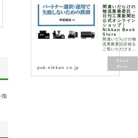
く、ロジスティク
間違いだらけの
ス全体で最… - 引
物流業務委託 -
用：版元ドットコ
日刊工業新聞社
ム
公式オンライン
ショップ｜
Nikkan Book
Store
間違いだらけの物
流業務委託詳細を
ご覧いただけま
す。
pub.nikkan.co.jp
を指