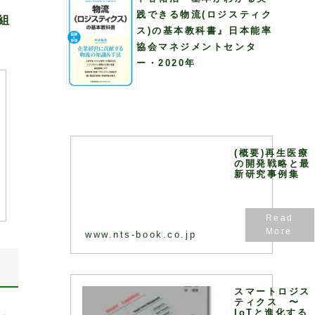
践できる物流(ロジスティク
組
ス)の基本教科書』日本能率
協会マネジメントセンタ
ー・2020年
(概要)再生医療
の開発戦略と最
新研究事例集
www.nts-book.co.jp
スマートロジス
ティクス 〜
IoTと進化する