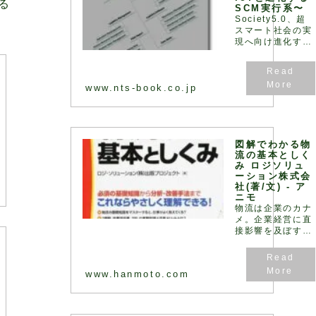
る
SCM実行系〜
Society5.0、超
スマート社会の実
現へ向け進化す
る“物流”最前線！
サプライチェーン
の視点からロジス
ティクスとIoT と
www.nts-book.co.jp
の連携性を踏ま
え、密接に関連す
るWMS、TMS、
WCS につて詳解
すると共に物流現
図解でわかる物
場の課題や物流セ
流の基本としく
み ロジソリュ
ンターの事例につ
ーション株式会
いても解説
社(著/文) - ア
ニモ
物流は企業のカナ
メ。企業経営に直
接影響を及ぼす
「戦略」そのもの
です!実際に物流
コンサルティング
www.hanmoto.com
をおこない、問題
点と原因を分析・
把握し、対策案を
提示するだけでな