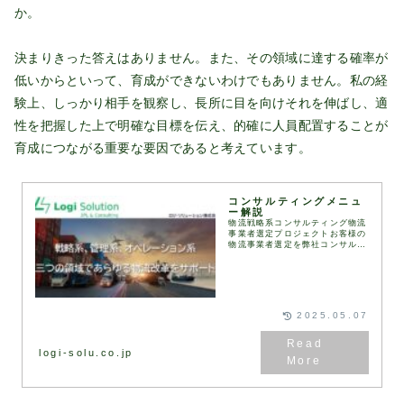
か。
決まりきった答えはありません。また、その領域に達する確率が
低いからといって、育成ができないわけでもありません。私の経
験上、しっかり相手を観察し、長所に目を向けそれを伸ばし、適
性を把握した上で明確な目標を伝え、的確に人員配置することが
育成につながる重要な要因であると考えています。
コンサルティングメニュ
ー解説
物流戦略系コンサルティング物流
事業者選定プロジェクトお客様の
物流事業者選定を弊社コンサルタ
ントが伴走して実施します。
RFI（情報提供依頼書）、
RFP（提案依頼書）などは弊社
が保有するフォーマットを用
い...
2025.05.07
logi-solu.co.jp