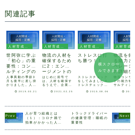
関連記事
人材育成・採用・定着
人材育成・採用・定着
人材育成・採用・定着
人材育成・採用・定着
世阿弥に学ぶ
物流の人材を
ストレスに打
物流を俯
「初心」の重
確保するため
ち勝つ！！
る能力と
横スクロー
要性：コンサ
に2：エンゲ
ペレーシ
ルできます
ルティングの
ージメントの
の詳細な
「初心」とは
5要素とは
と
人事異動の季節3
はじめに前号で
ストレスチェック
物流コンサ
月も後半に差し掛
は、人材を確保す
をしてみましたス
トの能力物
かりました。人事
るうえで、企業と
トレスチェック制
サルティン
異動、入社、入学
自身の関係性にお
度が２０１５年１
の業務とし
2019.03.21
2021.02.25
2015.08.06
2023
を機に新しいスタ
ける大切な要素の
２月より、従業員
客様の物流
ートを切る方も多
ひとつに「エンゲ
が５０人以上の会
プロセスの
いのではと思いま
ージメント」があ
社において義務に
支援するこ
す。スタートライ
り、それは「個人
なります。それに
ります。物
ンに立つ時、どん
と組織が一体とな
先んじて、ストレ
常に複雑か
な気持ちでしょう
り、双方の成長に
スチェックをスタ
ナミックな
人が育つ組織とは
トラックドライバー
か。既に走り始め
貢献しあう関係」
ートしている企業
動であり、
（１）：コロナ禍で
の健康管理：睡眠の
ている方は、その
であるとご紹介し
も多いことでしょ
ーションに
拍車がかかった人に
重要性
時どんな気持ちだ
ました。ここで確
う。私の職場でも
る能力に加
関する悩み
ったか思い出して
認しておきたいの
つい先日、ストレ
流全体を俯
みるのも良いで
は、従業員満足
スチェックが実
能力が必要