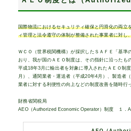
国際物流におけるセキュリティ確保と円滑化の両立
ィ管理と法令遵守の体制が整備された事業者に対し
ＷＣＯ（世界税関機構）が採択したＳＡＦＥ「基準
おり、我が国のＡＥＯ制度は、その指針に沿ったも
平成18年3月に輸出者を対象に導入されたＡＥＯ制度
月）、通関業者・運送者（平成20年4月）、製造者
業者に対する利便性の向上などの制度改善を随時行
財務省関税局
AEO（Authorized Economic Operator
AEO（Authori