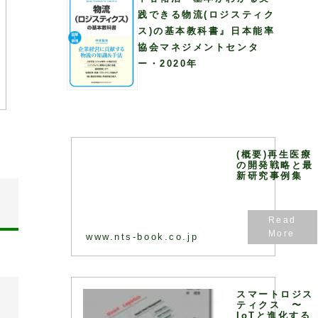
践できる物流(ロジスティク
ス)の基本教科書』日本能率
協会マネジメントセンタ
ー・2020年
(概要)再生医療
の開発戦略と最
新研究事例集
www.nts-book.co.jp
スマートロジス
ティクス 〜
IoTと進化する