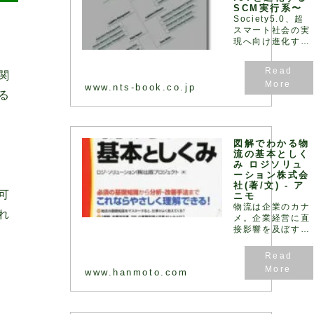
SCM実行系〜
Society5.0、超
スマート社会の実
現へ向け進化す
る“物流”最前線！
サプライチェーン
関
の視点からロジス
ティクスとIoT と
www.nts-book.co.jp
る
の連携性を踏ま
え、密接に関連す
るWMS、TMS、
WCS につて詳解
すると共に物流現
図解でわかる物
場の課題や物流セ
流の基本としく
み ロジソリュ
ンターの事例につ
ーション株式会
いても解説
社(著/文) - ア
可
ニモ
物流は企業のカナ
れ
メ。企業経営に直
接影響を及ぼす
「戦略」そのもの
です!実際に物流
コンサルティング
www.hanmoto.com
をおこない、問題
点と原因を分析・
把握し、対策案を
提示するだけでな