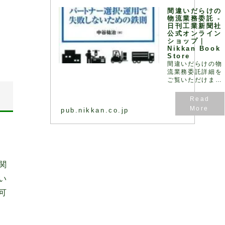
く、ロジスティク
間違いだらけの
ス全体で最… - 引
物流業務委託 -
用：版元ドットコ
日刊工業新聞社
ム
公式オンライン
ショップ｜
Nikkan Book
Store
間違いだらけの物
流業務委託詳細を
ご覧いただけま
す。
pub.nikkan.co.jp
関
い
可