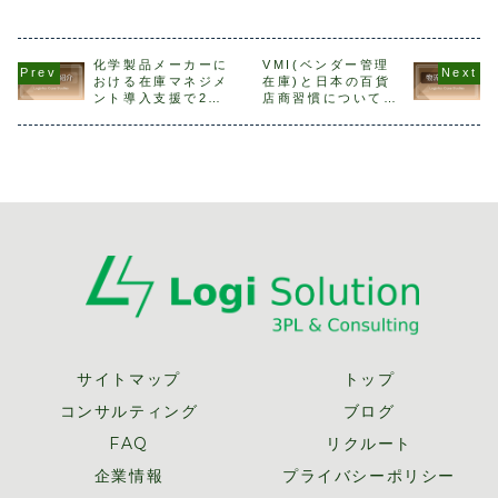
『委託販売』『消
ト阻害因子の発見
本稿では、物流改
特に印象に
化仕入』『返品条
とがん治療への応
革における既存輸
地方におけ
件付き買い取り』
用により、本庶佑
送事業者との調整/
の事例を２
についてみていき
京都大学名誉教授
交渉についてご紹
介したいと
ました。これに対
がノーベル生理
介します。既存輸
す。地方行
化学製品メーカーに
VMI(ベンダー管理
して、米国におけ
学・医学賞を受賞
送事業者との調整
コラボレー
おける在庫マネジメ
在庫)と日本の百貨
るメーカーと小売
しました。iPS細
が鍵これまで、コ
青森県では
ント導入支援で2割
店商習慣について：
り間の取引き形態
胞の開発で一躍世
ース集約に向けた
ヤマト運輸
の在庫削減を達成
後編
は『完全買い取
界の人となった山
設計のポイントな
を結び、流
り』が主流で、製
中同大学教授
どを説明してき...
を図る取組
品の...
も、...
あ...
サイトマップ
トップ
コンサルティング
ブログ
FAQ
リクルート
企業情報
プライバシーポリシー