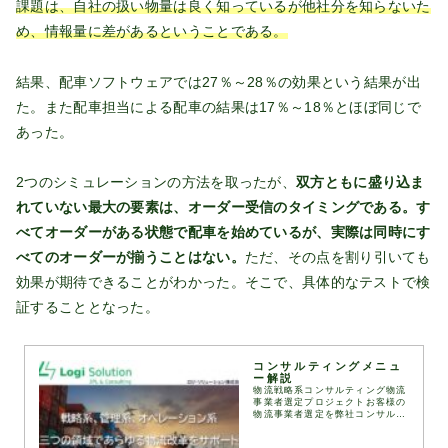
課題は、自社の扱い物量は良く知っているが他社分を知らないた
め、情報量に差があるということである。
結果、配車ソフトウェアでは27％～28％の効果という結果が出
た。また配車担当による配車の結果は17％～18％とほぼ同じで
あった。
2つのシミュレーションの方法を取ったが、
双方ともに盛り込ま
れていない最大の要素は、オーダー受信のタイミングである。す
べてオーダーがある状態で配車を始めているが、実際は同時にす
べてのオーダーが揃うことはない。
ただ、その点を割り引いても
効果が期待できることがわかった。そこで、具体的なテストで検
証することとなった。
コンサルティングメニュ
ー解説
物流戦略系コンサルティング物流
事業者選定プロジェクトお客様の
物流事業者選定を弊社コンサルタ
ントが伴走して実施します。
RFI（情報提供依頼書）、