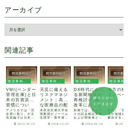
アーカイブ
関連記事
物流事例紹介
物流事例紹介
物流事例紹介
物流事例紹介
VMI(ベンダー
天災に備える
DX時代におけ
地方の物
管理在庫)と日
リスクマネジ
る新聞物流の
イノベー
横スクロー
本の百貨店商
メント：高価
再検討-7 物流
ン
ルできます
習慣につい
な医療品の配
改革における
て：後編
送当日に台風
既存輸送事業
アメリカでは「完
本庶佑京都大学名
前稿では、新コー
先日、「新
全買い取り」が主
誉教授がノーベル
スの試走検証実施
流が地域の
で大渋滞
者との調整/交
流前編では日本の
生理学・医学賞を
および関係者との
解決する」
が！ その
渉について
アパレル業界独特
受賞しましたが免
最終調整について
テーマのセ
2012.02.23
2018.11.22
2023.02.13
2016
時・・・
の商習慣である
疫チェックポイン
お伝えしました。
に参加しま