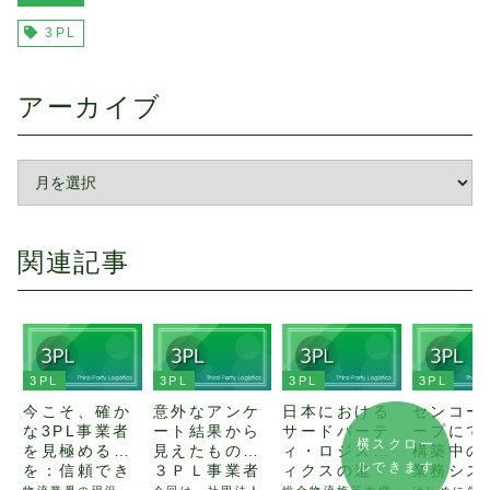
3PL
アーカイブ
関連記事
3PL
3PL
3PL
3PL
今こそ、確か
意外なアンケ
日本における
センコー
な3PL事業者
ート結果から
サードパーテ
ープにて
横スクロー
を見極める目
見えたもの：
ィ・ロジステ
構築中の3
ルできます
を：信頼でき
３ＰＬ事業者
ィクスの進
業務シス