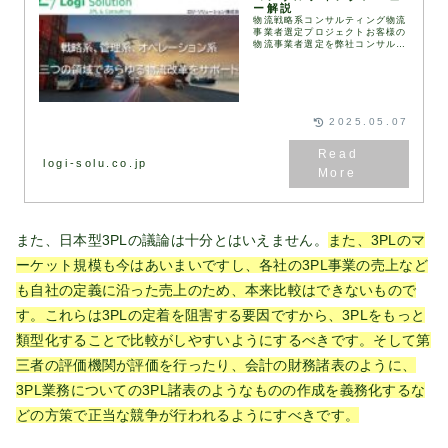
ー解説
物流戦略系コンサルティング物流
事業者選定プロジェクトお客様の
物流事業者選定を弊社コンサルタ
ントが伴走して実施します。
RFI（情報提供依頼書）、
RFP（提案依頼書）などは弊社
が保有するフォーマットを用
い...
2025.05.07
logi-solu.co.jp
また、日本型3PLの議論は十分とはいえません。
また、3PLのマ
ーケット規模も今はあいまいですし、各社の3PL事業の売上など
も自社の定義に沿った売上のため、本来比較はできないもので
す。これらは3PLの定着を阻害する要因ですから、3PLをもっと
類型化することで比較がしやすいようにするべきです。そして第
三者の評価機関が評価を行ったり、会計の財務諸表のように、
3PL業務についての3PL諸表のようなものの作成を義務化するな
どの方策で正当な競争が行われるようにすべきです。