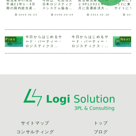
る事業者選定
の上手な活用
化：五つの論
「LIPS:
物流業界の現況
今回は、社団法人
総合物流施策大綱
はじめに先月
平成21年1－3月
日本ロジスティク
と3PL2021年11
～12に東京
のポイント
方法とは
点
Logistic
期の国内総生産
スシステム協会
月に流通経済大学
サイトにて
Integra
(GDP)は、物価変
（以下、JILS）が
の物流問題研究
た「国際物
2009.06.03
2009.09.09
2022.03.28
2008
Platform
動の影響を除いた
編集した「2008
71号に掲載されま
展2008」
実質で、前期(平成
年度物流コスト調
した論文から、サ
てもご紹介
achieve
20年10－12月)比
査報告書」を元
ードパーティ・ロ
いただいた
Supply
4.0％減、年率
に、現在の物流コ
ジスティクスにつ
が、 現在、
15.2％減という、
ストの現況と今後
いて取り上げま
はセンコー(
chain
戦後最悪のマイナ
の展望について考
す。(詳しくはこち
センコー情
今日からはじめるサ
今日からはじめるサ
manage
ス成長を記録しま
えてみたいと思い
ら)サードパーテ
テム(株)と社
ード・パーティー・
ード・パーティー・
tamong
した。自動車や電
ます。物流コスト
ィ・ロジスティク
ベンダとの
ロジスティクス
ロジスティクス：最
子部品など、輸出
の現況JILSの調査
ス(以降3PLと略
より、3PL
enterpr
25：3PL展開に対す
終回「陽の当たる物
依存度の高い業...
によると、2008
す)は、荷主にとっ
ステム(通称:
」
る壁
流部」
年度の売...
て物...
サイトマップ
トップ
コンサルティング
ブログ