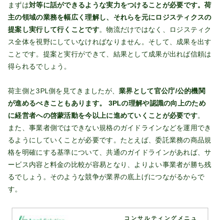
まずは
対等に話ができるような実力をつけることが必要です。荷
主の領域の業務を幅広く理解し、それらを元にロジスティクスの
提案し実行して行くことです
。物流だけではなく、ロジスティク
ス全体を視野にしていなければなりません。そして、成果を出す
ことです。提案と実行ができて、結果として成果が出れば信頼は
得られるでしょう。
荷主側と3PL側を見てきましたが、
業界として官公庁/公的機関
が進めるべきこともあります。 3PLの理解や認識の向上のため
に経営者への啓蒙活動を今以上に進めていくことが必要です
。
また、事業者側ではできない規格のガイドラインなどを運用でき
るようにしていくことが必要です。たとえば、委託業務の商品規
格を明確にする基準について、共通のガイドラインがあれば、サ
ービス内容と料金の比較が容易となり、よりよい事業者が勝ち残
るでしょう。そのような競争が業界の底上げにつながるからで
す。
コンサルティングメニュ