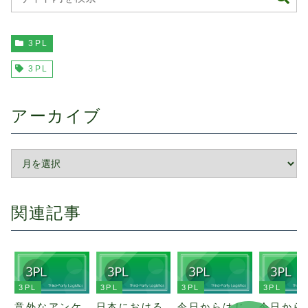
3PL
3PL
アーカイブ
関連記事
3PL
3PL
3PL
3PL
意外なアンケ
日本における
今日からはじ
今日から