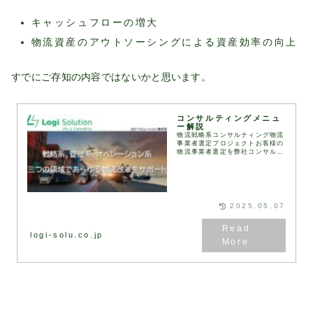
キャッシュフローの増大
物流資産のアウトソーシングによる資産効率の向上
すでにご存知の内容ではないかと思います。
コンサルティングメニュ
ー解説
物流戦略系コンサルティング物流
事業者選定プロジェクトお客様の
物流事業者選定を弊社コンサルタ
ントが伴走して実施します。
RFI（情報提供依頼書）、
RFP（提案依頼書）などは弊社
が保有するフォーマットを用
い...
2025.05.07
logi-solu.co.jp