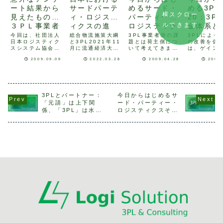
ート結果から
サードパーテ
めるサード・
める3PL
横スクロー
見えたもの：
ィ・ロジステ
パーティー・
20：3P
ルできます
３ＰＬ事業者
ィクスの進
ロジスティク
金体系と
の上手な活用
化：五つの論
ス 9：3PL化
ンシェア
今回は、社団法人
総合物流施策大綱
3PL事業者側の課
3PLによっ
日本ロジスティク
と3PL2021年11
題とは荷主側につ
の改善を促
方法とは
点
の課題 (3PL
グ(効果
スシステム協会
月に流通経済大学
いて考えてきまし
は、ゲイン
事業者側)
制度)
（以下、JILS）が
の物流問題研究
たので、今度は
リングの考
2009.09.09
2022.03.28
2009.04.28
2009
編集した「2008
71号に掲載されま
3PL事業者側から
重要。
年度物流コスト調
した論文から、サ
考えて見ましょ
査報告書」を元
ードパーティ・ロ
う。まず第一に3P
に、現在の物流コ
ジスティクスにつ
化には、荷主がパ
ストの現況と今後
いて取り上げま
ートナーと認める
の展望について考
す。(詳しくはこち
実力が必要です。
3PLとパートナー：
今日からはじめるサ
えてみたいと思い
ら)サードパーテ
提案力や実務管理
「元請」は上下関
ード・パーティー・
ます。物流コスト
ィ・ロジスティク
力、情報システム
係、「3PL」は水平
ロジスティクスその
の現況JILSの調査
ス(以降3PLと略
カ、資金力などで
関係
7：3PL化の課題(荷
によると、2008
す)は、荷主にとっ
す。それらを確認
主側)
年度の売...
て物...
するのによい方...