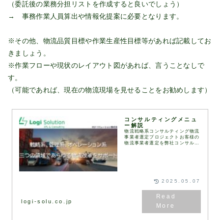
（委託後の業務分担リストを作成すると良いでしょう）
→ 事務作業人員算出や情報化提案に必要となります。
※その他、物流品質目標や作業生産性目標等があれば記載してお
きましょう。
※作業フローや現状のレイアウト図があれば、言うことなしで
す。
（可能であれば、現在の物流現場を見せることをお勧めします）
コンサルティングメニュ
ー解説
物流戦略系コンサルティング物流
事業者選定プロジェクトお客様の
物流事業者選定を弊社コンサルタ
ントが伴走して実施します。
RFI（情報提供依頼書）、
RFP（提案依頼書）などは弊社
が保有するフォーマットを用
い...
2025.05.07
logi-solu.co.jp