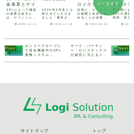
ルできます
ロジスティク
金体系とゲイ
ロジステ
ス 11：提供
ンシェアリン
スその8
2020年3月末に上
以前に、サービス
3PLによって物流
荷主側にお
梓させていただき
の範囲と内容を決
の改善を促すに
3PLの課題
するサービス
グ(効果の分配
3PL化の
ました「基本がわ
めることが必要だ
は、ゲインシェア
前回、荷主
の基準を明確
制度)
(荷主側)
かる実践できる 物
と述べました。今
リングの考え方が
3PL化の課
2009.10.14
2023.12.18
2009.05.26
2009
に
策
流(ロジスティク
回はもう少し考え
重要。
えてみまし
ス)の基本教科書」
てみましょう。配
経営者が3P
から、今回はサー
送に行くと搬入ま
いての認識
ドパーティ・ロジ
でやらされてしま
ることが必
スティクス(Third
うある物流会社の
「サービス
Party
配送車が小売店に
料」の認識
センコーグループに
サード・パーティ
Logistics,3PL)
配送に行きまし
が必要・3P
て現在構築中の3PL
ー・ロジスティクス
について取り上げ
た。「こんにち
定する基準
業務システム
が経営に与えるイン
ます。3PLは伸び
は、〇〇物流で
今回は、そ
「LIPS: Logistics
パクト
続けて...
す。荷物をお届け
を解決する
of Integrated
に参りました。」
いて考えて
「じゃ...
Platform to
し...
achieve the
Supply chain
managementamon
g enterprises」
サイトマップ
トップ