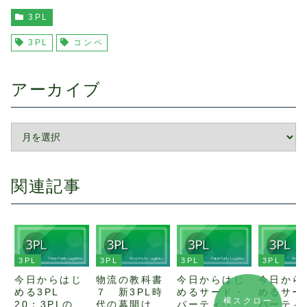
3PL
3PL
コンペ
アーカイブ
関連記事
3PL
3PL
3PL
3PL
物流の教科書
今日からはじ
今日からはじ
今日から
７ 新3PL時
めるサード・
める3PL
めるサー
横スクロー
代の幕開け
パーティー・
20：3PLの料
パーティ