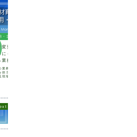
用・定着
人材育成・採用・定着
人材育
者変更によるリスク
なぜ人材育成は再現できないの
「うみ
めに～業務マニュア
か──戦略コンサル部のワーク
ビルデ
る業務の可視化～
ショップで見えた「問い」の重
要性
の業務を強いられがちな
人材育成の課題とワークショップ実施の
近年、チ
号を担当いたします松本で
背景 人材育成の重要性は広く認識され
産性向上
流現場では、コスト削減
ている一方で、その実態は属人的なOJT
めに重要
影響で必要最低限の人員
や経験則に依存しているケースも少なく
ます。チ
2024.10.09
2026.04.08
いるところが多いのでは
ありません。結果として、育成の質やス
プ内の信
す。そんな中担当者の急
ピードにばらつきが生じ、組織としての
ョン能力
により...
再現性を確保できないと...
などが含