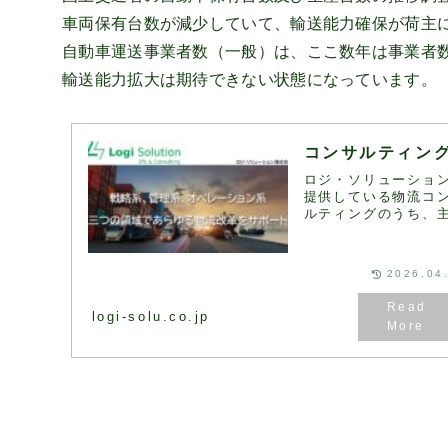
車両保有台数が減少していて、輸送能力確保が荷主
自動車運送事業者数（一般）は、ここ数年は事業者数
輸送能力拡大は期待できない状態になっています。
コンサルティン
ロジ・ソリューショ
提供している物流コ
ルティングのうち、
ものをご紹介します
客様のご要望や課題
じて、さまざまな物
2026.04
ンサルティングのメ
ーを組み合わせ、最
ソリューションをご
logi-solu.co.jp
し...