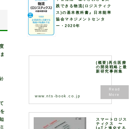
践できる物流(ロジスティク
ス)の基本教科書』日本能率
協会マネジメントセンタ
ー・2020年
度
ま
(概要)再生医療
の開発戦略と最
新研究事例集
齢
www.nts-book.co.jp
て
を
知
スマートロジス
ティクス 〜
流
IoTと進化する