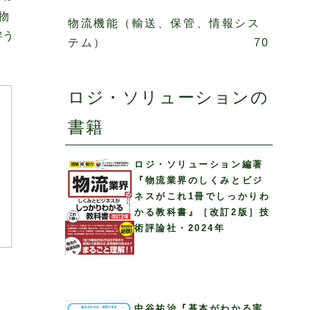
物
物流機能（輸送、保管、情報シス
伴う
テム）
70
ロジ・ソリューションの
書籍
易
を
ロジ・ソリューション編著
下
『物流業界のしくみとビジ
ご
8
ネスがこれ1冊でしっかりわ
、
かる教科書』［改訂2版］技
果
術評論社・2024年
め
中谷祐治『基本がわかる実