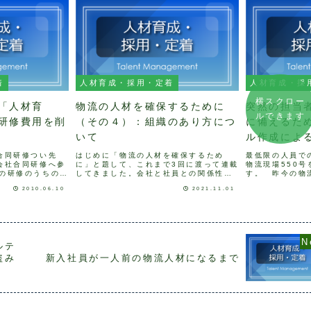
着
人材育成・採用・定着
人材育成・採
横スクロー
「人材育
物流の人材を確保するために
突然の担当
ルできます
研修費用を削
（その４）：組織のあり方につ
に備えるた
いて
ル作成によ
合同研修つい先
はじめに「物流の人材を確保するため
最低限の人員で
会社合同研修へ参
に」と題して、これまで3回に渡って連載
物流現場550
の研修のうちの1
してきました。会社と社員との関係性に
す。 昨今の物
輩が講師を務めま
おいて重要なのは、従業員満足度よりも
や労働力不足の
2010.06.10
2021.11.01
流コンサルティン
エンゲージメントです。そのエンゲージ
で業務を行って
業務遂行能力の向
メントを高めるためには、まず社員の幸
ないかと思いま
.
福度（心の資本）が重要で...
な休みや退職など
ルテ
盗み
新入社員が一人前の物流人材になるまで