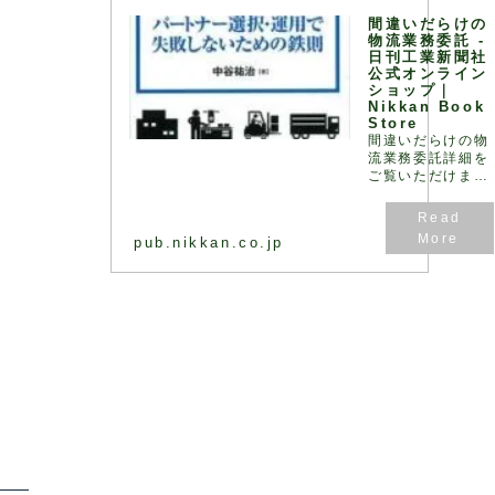
く、ロジスティク
間違いだらけの
ス全体で最… - 引
物流業務委託 -
用：版元ドットコ
日刊工業新聞社
ム
公式オンライン
ショップ｜
Nikkan Book
Store
間違いだらけの物
流業務委託詳細を
ご覧いただけま
す。
pub.nikkan.co.jp