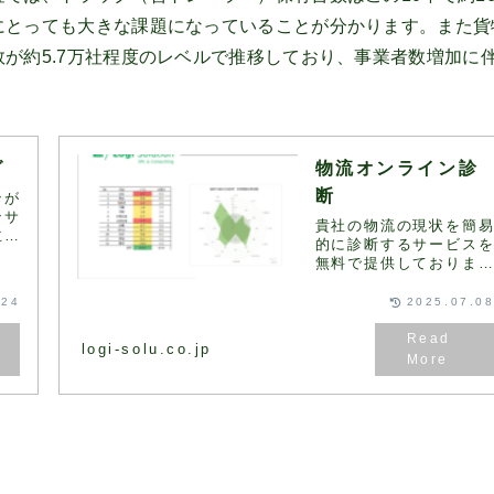
にとっても大きな課題になっていることが分かります。また貨
が約5.7万社程度のレベルで推移しており、事業者数増加に
グ
物流オンライン診
断
ンが
ンサ
貴社の物流の現状を簡
主な
的に診断するサービス
。お
無料で提供しておりま
に応
す。このページの一番
流コ
にある診断フォームに
.24
2025.07.0
ニュ
記入・送信いただくと
適な
2営業日以内に弊社コン
提案
logi-solu.co.jp
サルタントより診断結
と改善の方向性をまと
た資...