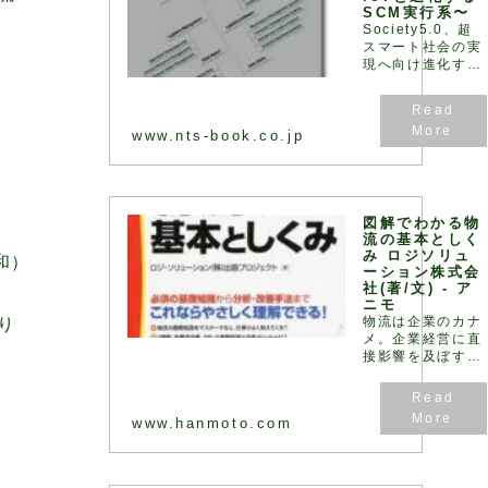
SCM実行系〜
Society5.0、超
スマート社会の実
現へ向け進化す
る“物流”最前線！
サプライチェーン
の視点からロジス
ティクスとIoT と
www.nts-book.co.jp
の連携性を踏ま
え、密接に関連す
るWMS、TMS、
WCS につて詳解
すると共に物流現
図解でわかる物
場の課題や物流セ
流の基本としく
み ロジソリュ
ンターの事例につ
和）
ーション株式会
いても解説
社(著/文) - ア
ニモ
物流は企業のカナ
り
メ。企業経営に直
接影響を及ぼす
「戦略」そのもの
です!実際に物流
コンサルティング
www.hanmoto.com
をおこない、問題
点と原因を分析・
把握し、対策案を
提示するだけでな