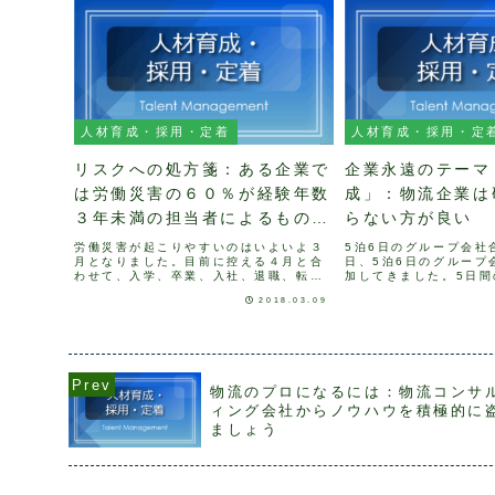
人材育成・採用・定着
人材育成・採用・定
リスクへの処方箋：ある企業で
企業永遠のテーマ
は労働災害の６０％が経験年数
成」：物流企業は
３年未満の担当者によるものだ
らない方が良い
った
労働災害が起こりやすいのはいよいよ３
5泊6日のグループ会社
月となりました。目前に控える４月と合
日、5泊6日のグループ
わせて、入学、卒業、入社、退職、転勤
加してきました。5日間
等、人の入れ替わりが激しい時期が近づ
日を弊社社員、私の先
2018.03.09
いてきました。２０１６年の住民基本台
した。研修内容は、物
帳人口移動報告によると、２０１６年に
グのプロに相応しく「
おける３、４月の都道府県...
上」をテーマに、効率..
物流のプロになるには：物流コンサ
ィング会社からノウハウを積極的に
ましょう