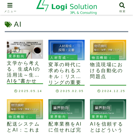
メニュー
検索
AI
業界動向
人材育成・採用・定着
物流機能（輸送、保管、情報システム）
文学から考え
変革の時代に
物流現場にお
る、生成AIの
求められるス
ける自動化の
活用法～生成
キル：リスキ
問題点
AIを“書かせ
リングの重要
る”のではな
性
2025.05.14
2025.02.05
2024.12.25
く、“考えるた
めの装置”とし
て捉える発想
～
物流機能（輸送、保管、情報システム）
業界動向
業界動向
配送システム
配車業務をAI
AIを信頼する
とAI：これま
に任せれば完
とはどういう