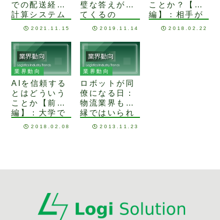
での配送経路
璧な答えが出
ことか？【後
計算システム
てくるの
編】：相手が
と何が違うの
か？：AIとバ
AIであろうと
2021.11.15
2019.11.14
2018.02.22
か
イアスの問題
人間であろう
と基本は同じ
業界動向
業界動向
AIを信頼する
ロボットが同
とはどういう
僚になる日：
ことか【前
物流業界も無
編】：大学で
縁ではいられ
の実験結果か
ない
2018.02.08
2013.11.23
ら見えてくる
もの