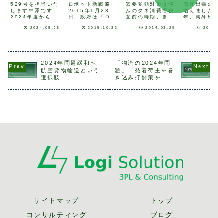
～
ルしよう
529号を担当いた
ロボット新戦略
需要変動対策は悩
海外出張の
します中澤です。
2015年1月23
みのタネ消費増税
増えました
った話
2024年度から運
日、政府は『ロボ
直前の時期、皆様
年、海外出
送業の時間外労働
ット新戦略』を発
は買い置き品の積
会が増えて
2024.05.08
2015.10.22
2014.03.29
2014
の上限規制が変更
表しました。
み増しをされまし
ります。海
され、物流の滞り
2014年5月に
たでしょうか?一
った際は「
などが指摘される
OECD閣僚理事会
般的な需要変動を
壁」を常に
いわゆる「物流の
にて安倍首相が表
起こす要素とし
ことになり
2024年問題」に
明した成長戦略に
て、販売促進活動
私は日本語
直面しています。
盛り込んだ事から
(セールや特売対
で、その他
2024年問題緩和へ
「物流の2024年問
本稿では、今後の
取り纏められたも
応)があります。常
は読み書き
航空貨物輸送という
題」 発着荷主を巻
物流のあり方のひ
ので、現状におけ
の場合メーカーで
せん。中高
選択肢
き込み打開策を
とつとして注目さ
る立ち位置とし
は、営業部門と顧
英語は教科
れている「ドロー
て、“産業用ロボッ
客で販売促進の企
学習しまし
ン物流」を...
ト世界一”、“少
画を立て、目標
苦手科目だ
子...
売...
と...
サイトマップ
トップ
コンサルティング
ブログ