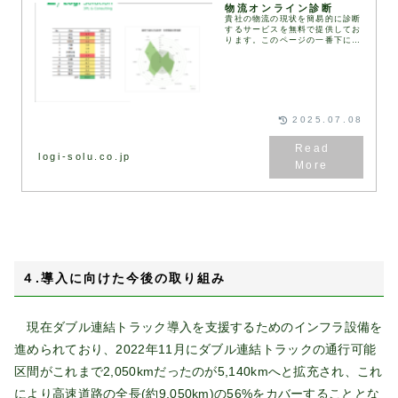
物流オンライン診断
貴社の物流の現状を簡易的に診断
するサービスを無料で提供してお
ります。このページの一番下にあ
る診断フォームにご記入・送信い
ただくと、2営業日以内に弊社コ
ンサルタントより診断結果と改善
の方向性をまとめた資...
2025.07.08
logi-solu.co.jp
４.導入に向けた今後の取り組み
現在ダブル連結トラック導入を支援するためのインフラ設備を
進められており、2022年11月にダブル連結トラックの通行可能
区間がこれまで2,050kmだったのが5,140kmへと拡充され、これ
により高速道路の全長(約9,050km)の56%をカバーすることとな