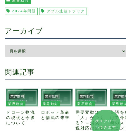
業界動向
2024年問題
ダブル連結トラック
アーカイブ
関連記事
業界動向
業界動向
業界動向
業界動向
ドローン物流
ロボット革命
需要変動は
英語を身
の現状と今後
と物流の未来
「人」がつく
けて外国
横スクロー
について
る? ～消費増
時のスト
ルできます
税対応の点描
をコント