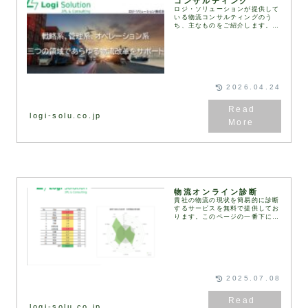
コンサルティング
ロジ・ソリューションが提供して
いる物流コンサルティングのう
ち、主なものをご紹介します。お
客様のご要望や課題に応じて、さ
まざまな物流コンサルティングの
メニューを組み合わせ、最適なソ
リューションをご提案し...
2026.04.24
logi-solu.co.jp
物流オンライン診断
貴社の物流の現状を簡易的に診断
するサービスを無料で提供してお
ります。このページの一番下にあ
る診断フォームにご記入・送信い
ただくと、2営業日以内に弊社コ
ンサルタントより診断結果と改善
の方向性をまとめた資...
2025.07.08
logi-solu.co.jp