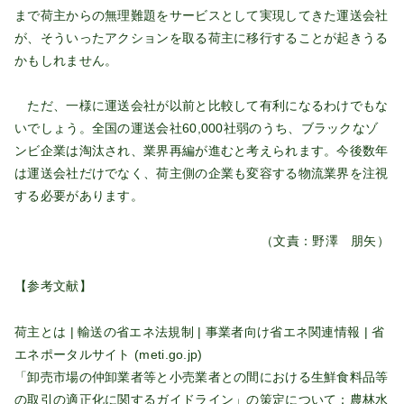
まで荷主からの無理難題をサービスとして実現してきた運送会社
が、そういったアクションを取る荷主に移行することが起きうる
かもしれません。
ただ、一様に運送会社が以前と比較して有利になるわけでもな
いでしょう。全国の運送会社60,000社弱のうち、ブラックなゾ
ンビ企業は淘汰され、業界再編が進むと考えられます。今後数年
は運送会社だけでなく、荷主側の企業も変容する物流業界を注視
する必要があります。
（文責：野澤 朋矢）
【参考文献】
荷主とは | 輸送の省エネ法規制 | 事業者向け省エネ関連情報 | 省
エネポータルサイト (meti.go.jp)
「卸売市場の仲卸業者等と小売業者との間における生鮮食料品等
の取引の適正化に関するガイドライン」の策定について：農林水