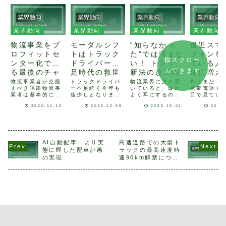
業界動向
業界動向
業界動向
業界動向
物流事業をプ
モーダルシフ
“知らなかっ
最近スマ
ロフィットセ
トはトラック
た”では済まな
フォンを
横スクロー
ンター化でき
ドライバー不
い！ トラック
ている人
ルできます
る最後のチャ
足時代の救世
新法の改正内
速に増え
ンスかもしれ
主になるの
容と実務イン
たね
物流事業者が克服
トラックドライバ
物流業界に身を置
私はまだ二
すべき課題物流事
ー不足続く今年も
いていると、最近
携帯電話で
ない
か？
パクト
業者は基本的に荷
後少しとなりまし
よく耳にするのが
目で見てい
主より荷物を預か
た。物流業界にお
「トラック新法」
指の動きに
2020.11.12
2015.12.09
2025.10.01
2012
り、時間乖離を埋
いては、トラック
という言葉。正式
て画面が動
めるサービス（保
ドライバーの不足
には、「改正貨物
り、名前通
管機能）、空間乖
により、集車に苦
自動車運送事業
ートに感じ
離を埋めるサービ
労した１年ではな
法」として、
スマートフ
ス（配送）を主軸
かったでしょう
2025年以降、段
いろいろな
に企業運営してい
か。この状況は来
階的に施行が始ま
利用できる
AI自動配車：より実
高速道路での大型ト
ます。この単機能
年以降も続くので
ります。しかし結
のですが、
態に即した配車計画
ラックの最高速度時
サービスの提供は
はないでしょう
局、何がどう変わ
ンタープラ
の実現
速90km解禁につい
荷主の要望に従っ
か。そこで今回
るのか？と聞かれ
のミスター
て
てなされるもので
は、ドラックドラ
て、スラスラ答え
クを呼ぶが
すが、物流事業
イバー不足の救世
られる人はそう多
く、二つ折
者...
主？と...
くな...
帯...