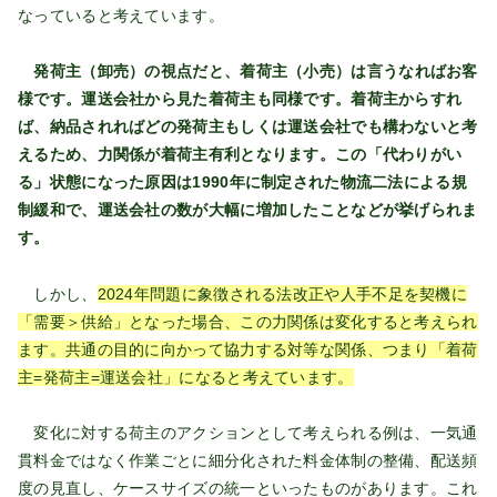
なっていると考えています。
発荷主（卸売）の視点だと、着荷主（小売）は言うなればお客
様です。運送会社から見た着荷主も同様です。着荷主からすれ
ば、納品されればどの発荷主もしくは運送会社でも構わないと考
えるため、力関係が着荷主有利となります。この「代わりがい
る」状態になった原因は1990年に制定された物流二法による規
制緩和で、運送会社の数が大幅に増加したことなどが挙げられま
す。
しかし、
2024年問題に象徴される法改正や人手不足を契機に
「需要＞供給」となった場合、この力関係は変化すると考えられ
ます。共通の目的に向かって協力する対等な関係、つまり「着荷
主=発荷主=運送会社」になると考えています。
変化に対する荷主のアクションとして考えられる例は、一気通
貫料金ではなく作業ごとに細分化された料金体制の整備、配送頻
度の見直し、ケースサイズの統一といったものがあります。これ