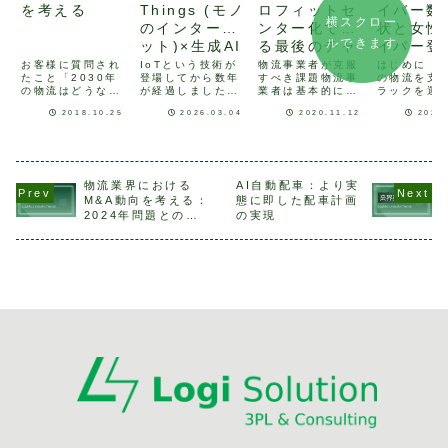
を考える
Things (モノ
ロフィットセ
イバー数
横スクロー
のインターネ
ンター化でき
状と女性
ルできます
ット)×生成AI
る最後のチャ
イバー登
について考え
ンスかもしれ
ついて
お客様に質問され
IoTという技術が
物流事業者が克服
はじめに 
たこと「2030年
登場してから数年
すべき課題物流事
の物流を支
てみる
ない
の物流はどうなっ
が経過しました。
業者は基本的に荷
ラックを運
ているのか。見解
現在では、IoTは
主より荷物を預か
ドライバー
2018.10.25
2026.03.04
2020.11.12
2025
を教えてほし
もはや「新技術」
り、時間乖離を埋
は、他の業
い。」昨年末、お
ではなく、生成AI
めるサービス（保
じく少子高
客様からこのよう
の台頭によってよ
管機能）、空間乖
よって減少
な質問を受けまし
り成熟した技術と
離を埋めるサービ
あります。
た。上昇を続ける
いえます。実証実
ス（配送）を主軸
に、労働時
物流コスト、出口
験止まりから脱却
に企業運営してい
限（物流の2
物流業界における
AI自動配車：より実
が見えない人手不
できた領域として
ます。この単機能
年問題）に
M&A動向を考える：
態に即した配車計画
足問題・・・
は、製造、物流、
サービスの提供は
て、ドライ
2024年問題との関
の実現
etc．今後の日本
エネルギー、イン
荷主の要望に従っ
人が働くこ
係は？
の物流情勢につい
フラなどが挙げら
てなされるもので
来る時間が
て、グローバル本
れます。物...
すが、物流事業
こともあり
社へ...
者...
能力...