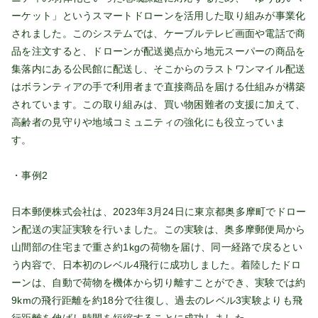
ーケット」というスマートドローンを活用した取り組みが事業化
されました。このシステムでは、ケーブルテレビ画面や電話で商
品を注文すると、ドローンが配送拠点から地元スーパーの商品を
集落内にある公民館に配送し、そこからのラストワンマイル配送
はボランティアの手で利用者まで直接商品を届ける仕組みが構築
されています。この取り組みは、買い物困難者の支援に加えて、
高齢者の見守りや地域コミュニティの強化にも役立っていま
す。
・事例2
日本郵便株式会社は、2023年3月24日に東京都奥多摩町でドロー
ン配送の実証実験を行いました。この実験は、奥多摩郵便局から
山間部の住宅まで重さ約1kgの荷物を届け、同一経路で戻るとい
う内容で、日本初のレベル4飛行に成功しました。着陸したドロ
ーンは、自動で荷物を機体から切り離すことができ、実験では約
9kmの飛行距離を約18分で往復し、過去のレベル3実験よりも飛
行距離を伸ばし時間を短縮することに成功しました。