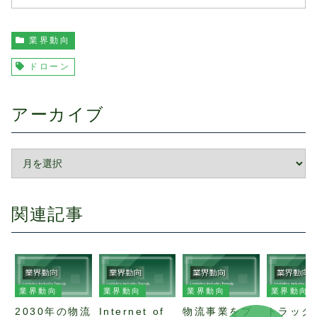
業界動向
ドローン
アーカイブ
関連記事
業界動向
業界動向
業界動向
業界動向
2030年の物流
Internet of
物流事業をプ
トラック