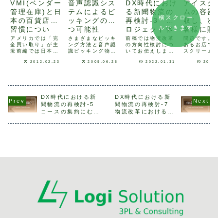
VMI(ベンダー
音声認識シス
DX時代におけ
アイスク
管理在庫)と日
テムによるピ
る新聞物流の
ムの容器
横スクロー
本の百貨店商
ッキングの持
再検討-3 プ
収し、次
ルできます
習慣につい
つ可能性
ロジェクト体
客様に販
て：後編
制の構築
るには？
アメリカでは「完
さまざまなピッキ
前稿では物流改革
問題です。
全買い取り」が主
ング方法と音声認
の方向性検討につ
あるお店で
テラルシ
流前編では日本の
識ピッキング物流
いてお伝えしまし
スクリーム
ングにつ
アパレル業界独特
現場でのピッキン
た。本稿では物流
の容器に入
2012.02.23
2009.06.25
2022.01.31
2015
て）
の商習慣である
グ方法といえば皆
改革におけるプロ
売していま
『委託販売』『消
さんどのような方
ジェクト体制の構
しかし、中
化仕入』『返品条
法を思い描きます
築について説明し
器を返して
件付き買い取り』
か。代表的なもの
ます。どんなに素
いお客様も
についてみていき
として、リストピ
晴らしいアイデア
困っていま
ました。これに対
ッキ ングハンディ
を閃いても、実行
容器がなけ
DX時代における新
DX時代における新
して、米国におけ
ターミナルピッキ
できなければ絵に
のお客様に
聞物流の再検討-5
聞物流の再検討-7
るメーカーと小売
ングカートピッキ
描いた餅になって
クリームを
コースの集約にむけ
物流改革における既
り間の取引き形態
ングデジタルピッ
しまいます。せっ
きません。
た設計のポイント２
存輸送事業者との調
は『完全買い取
キングがありま
かくのアイデアを
どうしたで
整/交渉について
り』が主流で、製
す。そして、こ
絵に描いた餅に
か？-----こ.
品の...
こ...
し...