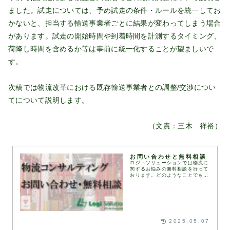
ました。試走については、予め試走の条件・ルールを統一してお
かないと、担当する輸送事業者ごとに結果が変わってしまう場合
があります。試走の開始時間や到着時間を計測するタイミング、
荷降し時間を含めるか等は事前に統一化することが望ましいで
す。
次稿では物流改革における既存輸送事業者との調整/交渉につい
てについて説明します。
（文責：三木 祥裕）
お問い合わせと無料相談
ロジ・ソリューションでは物流に
関するお悩みの無料相談を行って
おります。どのようなことでもお
気軽に下記お問い合わせフォーム
にてお問い合わせください。通
常、1営業日以内にお返事いたし
ます。お問い合わせフォ...
2025.05.07