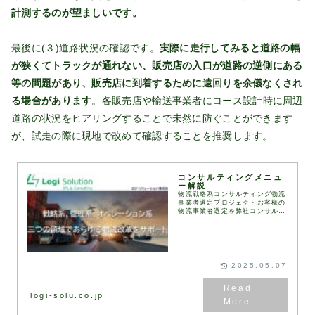
計測するのが望ましいです。
最後に(３)道路状況の確認です。
実際に走行してみると道路の幅
が狭くてトラックが通れない、販売店の入口が道路の逆側にある
等の問題があり、販売店に到着するために遠回りを余儀なくされ
る場合があります
。各販売店や輸送事業者にコース設計時に周辺
道路の状況をヒアリングすることで未然に防ぐことができます
が、試走の際に現地で改めて確認することを推奨します。
コンサルティングメニュ
ー解説
物流戦略系コンサルティング物流
事業者選定プロジェクトお客様の
物流事業者選定を弊社コンサルタ
ントが伴走して実施します。
RFI（情報提供依頼書）、
RFP（提案依頼書）などは弊社
が保有するフォーマットを用
い...
2025.05.07
logi-solu.co.jp