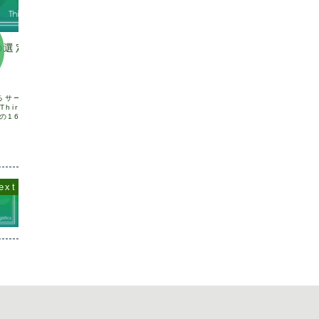
3PL
3PL
物流の教科書７ 新3PL時代の
意外な
の選定2
幕開け
たもの
活用方
2020年3月末に上梓させていただきまし
今回は、
るサード・パーティー・
た「基本がわかる実践できる 物流(ロジ
ステム協
ird Party
スティクス)の基本教科書」から、今回は
「200
 (その16)3PL事業者を選択
サードパーティ・ロジスティクス(Third
元に、現
争提案方式(通称コンペ方
2009.08.04
2023.12.18
Party Logistics,3PL)について取り上
展望につ
れます。競争提案といいな
げます。3PLは伸び続けて...
物流コス
争見積をさしている場
2008年