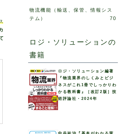
物流機能（輸送、保管、情報シス
テム）
70
ス
カ
て
ロジ・ソリューションの
書籍
ロジ・ソリューション編著
『物流業界のしくみとビジ
ネスがこれ1冊でしっかりわ
かる教科書』［改訂2版］技
術評論社・2024年
中谷祐治『基本がわかる実