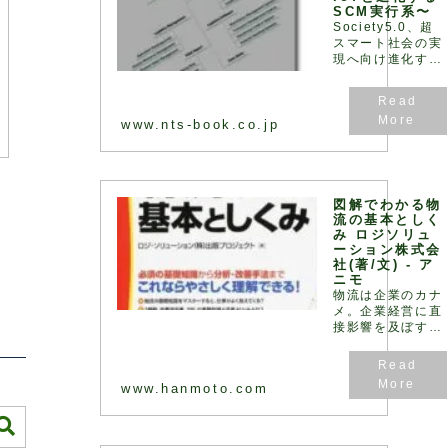
SCM実行系〜
Society5.0、超
スマート社会の実
現へ向け進化す
る“物流”最前線！
サプライチェーン
の視点からロジス
ティクスとIoT と
www.nts-book.co.jp
の連携性を踏ま
え、密接に関連す
るWMS、TMS、
WCS につて詳解
すると共に物流現
図解でわかる物
場の課題や物流セ
流の基本としく
み ロジソリュ
ンターの事例につ
ーション株式会
いても解説
社(著/文) - ア
ニモ
物流は企業のカナ
メ。企業経営に直
接影響を及ぼす
「戦略」そのもの
です!実際に物流
コンサルティング
www.hanmoto.com
をおこない、問題
点と原因を分析・
把握し、対策案を
提示するだけでな