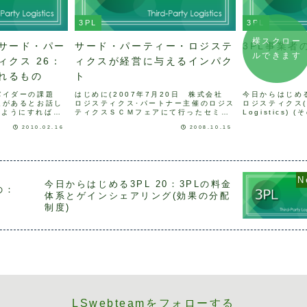
3PL
3PL
横スクロー
サード・パー
サード・パーティー・ロジステ
3PL事業者
ルできます
クス 26：
ィクスが経営に与えるインパク
られるもの
ト
バイダーの課題
はじめに(2007年7月20日 株式会社
今日からはじめ
題があるとお話し
ロジスティクス･パートナー主催のロジス
ロジスティクス(Th
のようにすればよ
ティクスＳＣＭフェアにて行ったセミナ
Logistics)
。まず荷主側で
ーより)「サード・パーティー・ロジステ
するときに、競
2010.02.16
2008.10.15
経営そのもので
ィクス」という言葉は、1996年ごろか
式)が良く行わ
レイヤーからの要
ら日本でも使われだし、いつのまにか一
がら、ただの競
ス...
般的な言葉と...
合...
今日からはじめる3PL 20：3PLの料金
の：
体系とゲインシェアリング(効果の分配
制度)
LSwebteamをフォローする