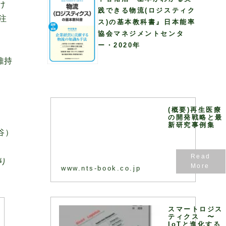
け
践できる物流(ロジスティク
注
ス)の基本教科書』日本能率
協会マネジメントセンタ
ー・2020年
維持
(概要)再生医療
の開発戦略と最
新研究事例集
谷）
り
www.nts-book.co.jp
スマートロジス
ティクス 〜
IoTと進化する