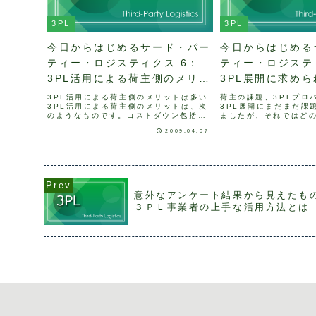
3PL
3PL
今日からはじめるサード・パー
今日からはじめる
ティー・ロジスティクス 6：
ティー・ロジスティ
3PL活用による荷主側のメリッ
3PL展開に求め
ト
3PL活用による荷主側のメリットは多い
荷主の課題、3PLプロ
3PL活用による荷主側のメリットは、次
3PL展開にまだまだ課
のようなものです。コストダウン包括的
ましたが、それではど
業務委託によるコスト削減荷主業務移管
いか考えて見ましょう
2009.04.07
による間接費削減ロジスティクスの高度
す。ロジスティクスは
化と継続的改革専門家による業務運営荷
す。企業を取り巻くプ
主の視点からの最適体...
求に応えていくには、ロジ
意外なアンケート結果から見えたも
３ＰＬ事業者の上手な活用方法とは