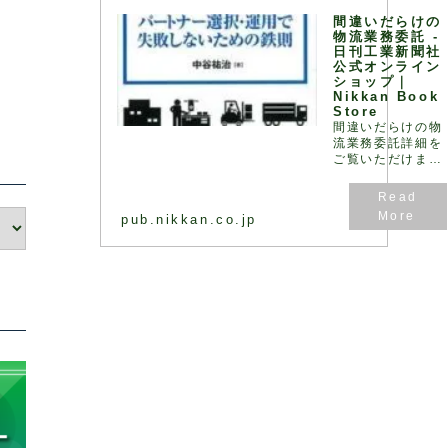
く、ロジスティク
間違いだらけの
ス全体で最… - 引
物流業務委託 -
用：版元ドットコ
日刊工業新聞社
ム
公式オンライン
ショップ｜
Nikkan Book
Store
間違いだらけの物
流業務委託詳細を
ご覧いただけま
す。
pub.nikkan.co.jp