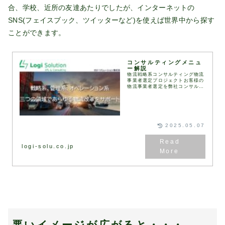
合、学校、近所の友達あたりでしたが、インターネットの
SNS(フェイスブック、ツイッターなど)を使えば世界中から探す
ことができます。
コンサルティングメニュ
ー解説
物流戦略系コンサルティング物流
事業者選定プロジェクトお客様の
物流事業者選定を弊社コンサルタ
ントが伴走して実施します。
RFI（情報提供依頼書）、
RFP（提案依頼書）などは弊社
が保有するフォーマットを用
い...
2025.05.07
logi-solu.co.jp
悪いイメージが広がると・・・