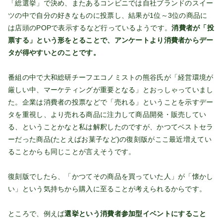
「総選挙」で決め、またあるコンビニでは自社ブランドのスイー
ツの中で自分の好きなものに投票し、結果が1位～3位の商品に
は店頭のPOPで表示するなど行っているようです。
消費者が「投
票する」という形をとることで、アンケートより消費者からデー
タが得やすいとのことです。
番組の中で大和総研チーフエコノミストの熊谷氏が「経営環境が
厳しい中、マーケティングが重要となる」とおっしゃっていまし
た。企業は消費者の投票などで「売れる」ということを示すデー
タを重視し、より売れる商品に注力して商品開発・販売してい
る、ということかなと私は解釈したのですが、かつてベストセラ
ーだった商品(たとえばお菓子など)の復刻版がここ最近増えてい
ることからも同じことが言えそうです。
復刻版でしたら、「かつてその商品を買っていた人」が「懐かし
い」という気持ちから購入に至ることが考えられるからです。
ところで、例えば
選挙という消費者参加型イベントにすること