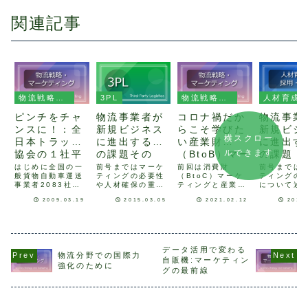
関連記事
物流戦略・マーケティング
3PL
物流戦略・マーケティング
人材育成・採用・定着
ピンチをチャ
物流事業者が
コロナ禍だか
物流事業
ンスに！：全
新規ビジネス
らこそ学びた
新規ビジ
横スクロー
日本トラック
に進出する際
い産業財
に進出す
ルできます
協会の１社平
の課題その
（BtoB）マー
の課題：
均の売上高は
４：3PLはマ
ケティング2
3 人材
はじめに全国の一
前号まではマーケ
前回は消費財
前号までは
般貨物自動車運送
ティングの必要性
（BtoC）マーケ
ティングの
前年度に比べ
ーケティング
「産業財
事業者2083社の
や人材確保の重要
ティングと産業財
について述
て5.6%も減少
戦略として始
（BtoB）市場
決算報告書と言え
性について述べま
（BtoB）マーケ
たが、新規
2009.03.19
2015.03.05
2021.02.12
2015
まった
の特徴とは」
る、「07年度決算
したが、最終号の
ティングのGAPに
スを進める
版経営分析報告
今号では3PLとマ
ついて書籍を例に
人材の確保
書」が先ごろ全日
ーケティングの関
しご紹介致しまし
な要素にな
本トラック協会か
係について述べま
たが、今回は少し
す。人材の
ら報告されまし
す。3PLの正しい
深掘りし、産業財
についてサ
た。それによる
理解3PLは
市場の特徴を中心
提供地域を
データ活用で変わる
物流分野での国際力
と、一社平均の売
Wikipediaによる
にお伝えいたしま
ことや、取
自販機:マーケティン
強化のために
上高は前年度に比
と以下のように定
す。マーケティン
量の増加に
グの最前線
べて5.6%も減少
義されています。
グとは本題に入る
ってアセッ
しています。二年
「広義では、荷主
前に、そもそもマ
充すること
連続の減少で
企業のロ...
ーケティングと...
の拡大には
す。...
す...