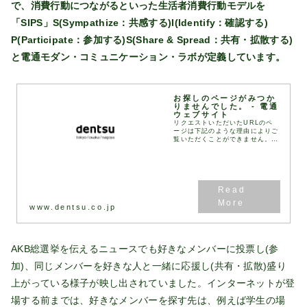
で、消費行動につながるといった生活者消費行動モデルを
「SIPS」S(Sympathize：共感する)I(Identify：確認する)
P(Participate：参加する)S(Share & Spread：共有・拡散する)
と電通モダン・コミュニケーション・ラボが定義しています。
お探しのページがみつか
りませんでした。 - 電通
ウェブサイト
リクエストいただいたURLのペ
ージは下記のような理由によりご
覧いただくことができません。
入力したURLが間違っているた
め。 該当するURLのページが移
転したか、URLが変更されたた
め。 現在、メンテ...
www.dentsu.co.jp
AKB総選挙を伝えるニュースでも好きなメンバーに投票し(参
加)、同じメンバーを好きな人と一緒に応援し(共有・拡散)盛り
上がっている様子が映し出されていました。インターネットが登
場する前までは、好きなメンバーを探す先は、例えば学生の場