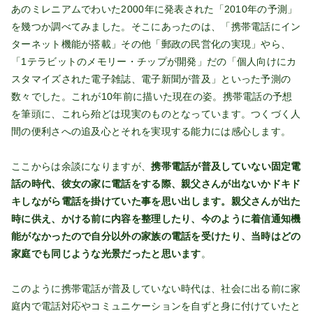
あのミレニアムでわいた2000年に発表された「2010年の予測」
を幾つか調べてみました。そこにあったのは、「携帯電話にイン
ターネット機能が搭載」その他「郵政の民営化の実現」やら、
「1テラビットのメモリー・チップが開発」だの「個人向けにカ
スタマイズされた電子雑誌、電子新聞が普及」といった予測の
数々でした。これが10年前に描いた現在の姿。携帯電話の予想
を筆頭に、これら殆どは現実のものとなっています。つくづく人
間の便利さへの追及心とそれを実現する能力には感心します。
ここからは余談になりますが、
携帯電話が普及していない固定電
話の時代、彼女の家に電話をする際、親父さんが出ないかドキド
キしながら電話を掛けていた事を思い出します。親父さんが出た
時に供え、かける前に内容を整理したり、今のように着信通知機
能がなかったので自分以外の家族の電話を受けたり、当時はどの
家庭でも同じような光景だったと思います
。
このように携帯電話が普及していない時代は、社会に出る前に家
庭内で電話対応やコミュニケーションを自ずと身に付けていたと