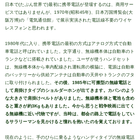
日本で(たぶん世界で)最初に携帯電話が登場するのは、商用サー
ビスではありませんが、1970年(昭和45年)、日本万国博覧会(大
阪万博)の「電気通信館」で展示実演された電話線不要のワイヤ
レスフォンと思われます。
1980年代に入り、携帯電話の最初の方式はアナログ方式で自動
車電話と呼ばれていました。文字通り、無線機本体は自動車のト
ランクなどに搭載されていました。ユーザが使うハンドセット
は、無線機本体から車内配線され運転席の横脇に、電源は自動車
のバッテリーから供給アンテナは自動車の天井やトランクのフタ
に取り付けられました。
その後、1985年に可搬型の無線電話と
して肩掛けタイプのショルダーホンが出てきます。カバンのよう
な大きさで肩掛けべルトがありました。無線機本体と電池も含め
ると重さが約3Kgもありました。今から思うと戦争映画に出てく
る無線機に近い代物ですが、当時は、都会の路上で電話をしてい
るサラリーマンを見かけると憧れを抱いたのを覚えております。
現在のように、手のひらに乗るようなハンディタイプの無線電話