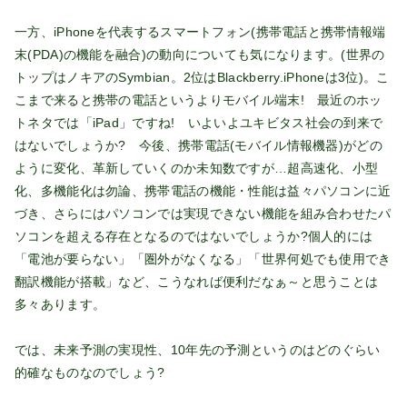
一方、iPhoneを代表するスマートフォン(携帯電話と携帯情報端
末(PDA)の機能を融合)の動向についても気になります。(世界の
トップはノキアのSymbian。2位はBlackberry.iPhoneは3位)。こ
こまで来ると携帯の電話というよりモバイル端末! 最近のホッ
トネタでは「iPad」ですね! いよいよユキビタス社会の到来で
はないでしょうか? 今後、携帯電話(モバイル情報機器)がどの
ように変化、革新していくのか未知数ですが…超高速化、小型
化、多機能化は勿論、携帯電話の機能・性能は益々パソコンに近
づき、さらにはパソコンでは実現できない機能を組み合わせたパ
ソコンを超える存在となるのではないでしょうか?個人的には
「電池が要らない」「圏外がなくなる」「世界何処でも使用でき
翻訳機能が搭載」など、こうなれば便利だなぁ～と思うことは
多々あります。
では、未来予測の実現性、10年先の予測というのはどのぐらい
的確なものなのでしょう?