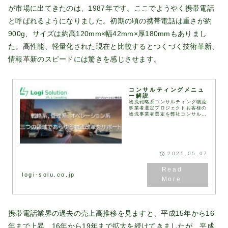
が市場に出てきたのは、1987年です。ここでようやく携帯電話
と呼ばれるようになりました。初期の頃の携帯電話は重さが約
900g、サイズは約高120mm×幅42mm×厚180mmもありまし
た。高性能、軽量化された現在と比較するとつくづく技術革新、
情報革新のスピードには驚きを感じさせます。
コンサルティングメニュ
ー解説
物流戦略系コンサルティング物流
事業者選定プロジェクトお客様の
物流事業者選定を弊社コンサルタ
ントが伴走して実施します。
RFI（情報提供依頼書）、
RFP（提案依頼書）などは弊社
が保有するフォーマットを用
い...
2025.05.07
logi-solu.co.jp
携帯電話業界の過去の売上高推移を見ますと、平成15年から16
年まで上昇、16年から19年まで拡大を続けてきましたが、平成