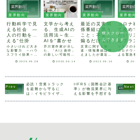
業界動向
業界動向
業界動向
業界動向
行動科学で見
文学から考え
最近の災害関
コロナ禍
える社会 ―
る、生成AIの
係番組に思う
て改めて
横スクロー
人の行動を変
活用法～生成
こと：不安を
たいリス
ルできます
える“仕掛
AIを“書かせ
煽るだけで対
応プラン
け”とは？ 行
る”のではな
策の提案が無
ィンクの
小さいけれど大き
芥川賞作家が示し
災害に関する報
リスクの分
な影響力 ～ハウ
た、「AIと創作」
道・情報番組は増
コロナウイ
動科学の実例
く、“考えるた
ければ
リクスを
スフライ効果～
の新しい可能性
えましたが最近の
よる緊急事
と社会実装―
めの装置”とし
に
たまたま目にした
「生成AIを駆使し
テレビ番組を見て
を受け、食
2025.05.28
2025.05.14
2012.05.10
2020
て捉える発想
ハウスフライ効果
てこの小説を書き
いてやたらと目に
薬品・日用
についての事例が
ました。」 そん
つくのは、地震や
などを除き
～
興味深かったた
な発言が、第170
津波などの災害に
大きく低迷
め、一年程前に書
回芥川賞の受賞会
関する報道・情報
ます。特に
店で購入したのが
見で大きな注目を
番組です。(この原
パレルは３
『勘違いが人を動
集めました。発言
稿を書いている今
前年比で３
必読！営業トラック
IIFRS（国際会計基
かすー教養として
の主は、2024年
もちょうどやって
０％の落ち
を盗難から守るに
準）が物流業界に与
の行動経済学入門
に『東京都同情
います)。その多く
見せていま
は：イモビライザ
える影響を予想する
ー』という書籍で
塔』で芥川賞を受
が地震予知とか地
もそも今回
ー、ハンドルロッ
す。 行動心理学
賞した作家、九段
震が発生した時の
コロナウイ
ク、そして
は、自分の行動を
理江さんです...
被害を予想した...
よるリスク
客...
し...