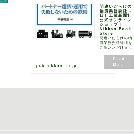
く、ロジスティク
間違いだらけの
ス全体で最… - 引
物流業務委託 -
用：版元ドットコ
日刊工業新聞社
ム
公式オンライン
ショップ｜
Nikkan Book
Store
間違いだらけの物
流業務委託詳細を
ご覧いただけま
す。
pub.nikkan.co.jp