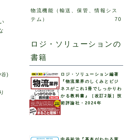
物流機能（輸送、保管、情報シス
テム）
70
い
な
ロジ・ソリューションの
書籍
谷)
ロジ・ソリューション編著
『物流業界のしくみとビジ
ネスがこれ1冊でしっかりわ
り
かる教科書』［改訂2版］技
術評論社・2024年
中谷祐治『基本がわかる実