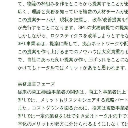
て、物流の枠組みを作るところから提案することが
広く、理論と実務を知っている複数の人材チームが
この提案チームが、現状を把握し、改革/改善提案を
が先行することになります。3PLの実務前提での提
しかしながら、ロジスティクスを改革しようとする
3PL事業者は、提案に際して、拠点ネットワークや
この提案を作り上げるまでのノウハウは大変貴重なも
で、自社にあった良い提案が作り上げられることに
かけてもトータルではメリットがあると思われます
実務運営フェーズ
従来の荷主/物流事業者の関係は、荷主と事業者は上
3PLでは、メリットもリスクもシェアする戦略パー
また、コストダウンを図るために、従来は複数事業
3PLでは一定の業務を1社で引き受けトータルの中
率化のメリットが双方に分けられるようにしなくて