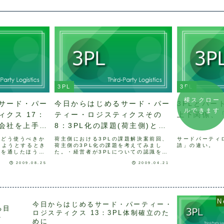
3PL
3PL
横スクロー
サード・パー
今日からはじめるサード・パー
3PLとパー
ルできます
クス 17：
ティー・ロジスティクスその
上下関係、「
会社を上手く
8：3PL化の課題(荷主側)と対
策
をどう使うべきか
荷主側における3PLの課題解決案前回、
サードパーティ
しようとするとき
荷主側の3PL化の課題を考えてみまし
請」の違い。
社を通したほうが
た。・経営者が3PLについての認識を高
お話しました。今
めることが必要・「サービス=無料」の認
2009.08.25
2009.04.21
会社の起用方法に
識の改革が必要・3PLを選定する基準が
う。コンサルティ
必要今回は、その課題を解決する案につ
..
いて考えて見まし...
今日からはじめるサード・パーティー・
る目
ロジスティクス 13：3PL体制確立のた
ト
めに