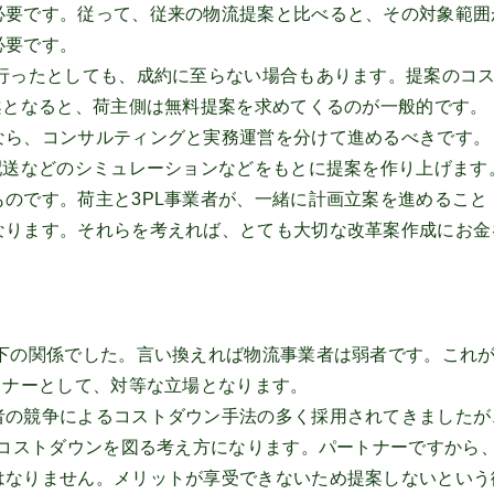
必要です。従って、従来の物流提案と比べると、その対象範囲
必要です。
行ったとしても、成約に至らない場合もあります。提案のコ
案となると、荷主側は無料提案を求めてくるのが一般的です。
なら、コンサルティングと実務運営を分けて進めるべきです。
配送などのシミュレーションなどをもとに提案を作り上げます
のです。荷主と3PL事業者が、一緒に計画立案を進めること
なります。それらを考えれば、とても大切な改革案作成にお金
。
下の関係でした。言い換えれば物流事業者は弱者です。これ
トナーとして、対等な立場となります。
者の競争によるコストダウン手法の多く採用されてきましたが
でコストダウンを図る考え方になります。パートナーですから
はなりません。メリットが享受できないため提案しないという