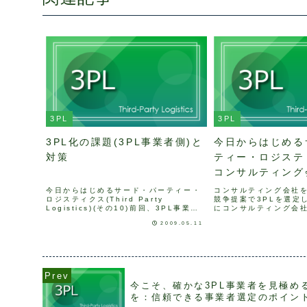
3PL
3PL
3PL化の課題(3PL事業者側)と
今日からはじめる
対策
ティー・ロジスティ
コンサルティング
使い分ける
今日からはじめるサード・パーティー・
コンサルティング会社
ロジスティクス(Third Party
競争提案で3PLを選定
Logistics)(その10)前回、3PL事業者
にコンサルティング会
側の課題を考えてみました。・荷主がパ
スムーズに進むと以前
2009.05.11
ートナーと認める実力が必要・提供する
回はコンサルティング
サービスの範囲/内容を決める・契約書の
ついて考えて見ましょ
整備...
ング会社は、いろいろな.
今こそ、確かな3PL事業者を見極め
を：信頼できる事業者選定のポイン