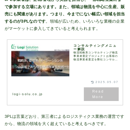
で参加する立場にあります。また、領域は物流を中心に生産、販
売にも関連があります。つまり、今までにない幅広い領域を担当
するのが3PLなのです
。領域が広いため、いろいろな業種の企業
がマーケットに参入してきていると考えられます。
コンサルティングメニュ
ー解説
物流戦略系コンサルティング物流
事業者選定プロジェクトお客様の
物流事業者選定を弊社コンサルタ
ントが伴走して実施します。
RFI（情報提供依頼書）、
RFP（提案依頼書）などは弊社
が保有するフォーマットを用
い...
2025.05.07
logi-solu.co.jp
3PLは言葉どおり、第三者によるロジスティクス業務の運営です
から、物流の領域を大く超えていると考えるべきです。