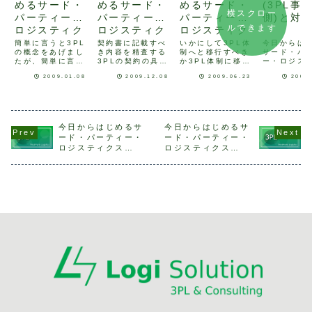
めるサード・
めるサード・
めるサード・
(3PL事
横スクロー
パーティー・
パーティー・
パーティー・
側)と対
ルできます
ロジスティク
ロジスティク
ロジスティク
ス(Third
ス 23：3PL
ス 13：3PL
簡単に言うと3PL
契約書に記載すべ
いかにして3PL体
今日からは
の概念をあげまし
き内容を精査する
制へと移行すべき
サード・パ
Party
の契約につい
体制確立のた
たが、簡単に言う
3PLの契約の具体
か3PL体制に移行
ー・ロジス
Logistics)
て その2
めに
とどうなのとよく
的内容についても
していく場合につ
ス(Third P
2009.01.08
2009.12.08
2009.06.23
2009
2：3PLの特
聞かれます。物流
う少し考えて見ま
いて考えて見まし
Logistics
事業者の立場の方
しょう。記載すべ
ょう。元請け形態
10)前回、3
徴
には、「荷主の物
き事項としては、
を3PLに近づける
業者側の課
流部の代行で
次のようなものが
第1歩は元請け事
えてみまし
す。」と答えるこ
考えられます・対
業者にマネジメン
荷主がパー
とにしています。
象となる業務の内
ト料(業務企画管理
と認める実
今日からはじめるサ
今日からはじめるサ
3PLの発展経緯を
容・業務遂行のた
料)とコストを分離
要・提供す
ード・パーティー・
ード・パーティー・
みればわかりやす
めの前提となる条
し、明示してもら
ビスの範囲/
ロジスティクス
ロジスティクス
いでしょう。3PL
件・料金・遵守す
う事が近道でしょ
決める・契
(Third Party
(Third Party
は荷主企業がコ
るルールや基準と
う。具体的に考え
整備...
Logistics) 2：3PL
Logistics) 4：物流
ア・コンピタン
守られなかった...
てみま...
ス...
の特徴
事業者と3PL