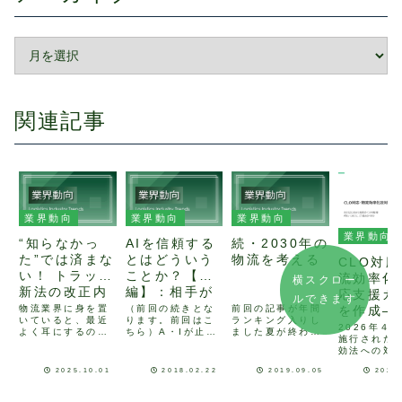
関連記事
業界動向
業界動向
業界動向
業界動向
“知らなかっ
AIを信頼する
続・2030年の
た”では済まな
とはどういう
物流を考える
CLO対
い！ トラック
ことか？【後
流効率化
横スクロー
新法の改正内
編】：相手が
応支援ガ
ルできます
容と実務イン
AIであろうと
を作成―
物流業界に身を置
（前回の続きとな
前回の記事が年間
いていると、最近
ります。前回はこ
ランキング入りし
パクト
人間であろう
荷主の判
2026年４
よく耳にするのが
ちら）A・Iが止ま
ました夏が終わり
と基本は同じ
施行された
ら中長期
「トラック新法」
らない！ところ
に差し掛かってき
効法への対
という言葉。正式
で、『A・Iが止ま
ました。令和最初
策定まで
こまで整理
には、「改正貨物
らない！』という
の夏でしたが、読
2025.10.01
2018.02.22
2019.09.05
2026
理 ―
いますでし
自動車運送事業
書籍をご存知でし
者の皆様はどんな
か？ 特定
法」として、
ょうか。英語版の
夏を過ごされたで
該当判断やC
2025年以降、段
タイトルは”A.I
しょうか。以前執