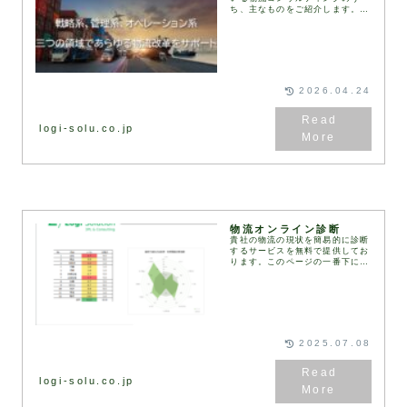
ち、主なものをご紹介します。お
客様のご要望や課題に応じて、さ
まざまな物流コンサルティングの
メニューを組み合わせ、最適なソ
リューションをご提案し...
2026.04.24
logi-solu.co.jp
物流オンライン診断
貴社の物流の現状を簡易的に診断
するサービスを無料で提供してお
ります。このページの一番下にあ
る診断フォームにご記入・送信い
ただくと、2営業日以内に弊社コ
ンサルタントより診断結果と改善
の方向性をまとめた資...
2025.07.08
logi-solu.co.jp