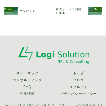
選任、中長
階的に施行が始ま
Love You”、実体
筆した「2030年
の策定など
ります。しかし結
化した擬人化AIと
の物流を考える」
企業に求め
物流と「人工知能」
局、何がどう変わ
男子高校生が同棲
が2018年ばんば
壁をなくす
対応は大き
るのか？と聞かれ
をし、恋人同士で
ん通信ランキング
の未来
ろうとして
て、スラスラ答え
あるかのように
で3位を獲得しま
す。 一方
られる人はそう多
物...
した。初めて...
「自社が対
くな...
うか分から
「...
サイトマップ
トップ
コンサルティング
ブログ
FAQ
リクルート
企業情報
プライバシーポリシー
Copyright © 2008-2026 ロジ・ソリューション株式会社 All