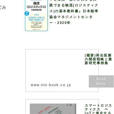
践できる物流(ロジスティク
てみ
ス)の基本教科書』日本能率
協会マネジメントセンタ
ー・2020年
(概要)再生医療
の開発戦略と最
新研究事例集
www.nts-book.co.jp
スマートロジス
ティクス 〜
IoTと進化する