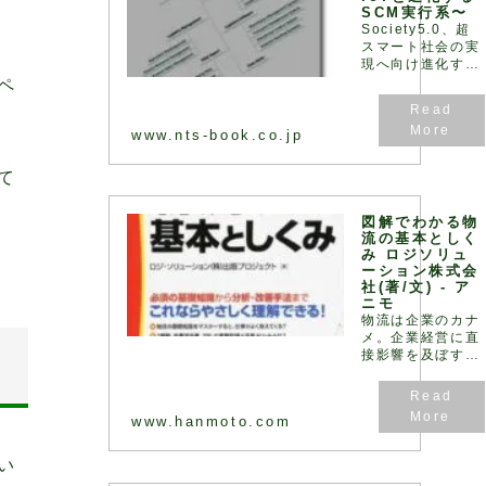
SCM実行系〜
Society5.0、超
スマート社会の実
現へ向け進化す
る“物流”最前線！
ペ
サプライチェーン
の視点からロジス
ティクスとIoT と
www.nts-book.co.jp
の連携性を踏ま
え、密接に関連す
て
るWMS、TMS、
WCS につて詳解
すると共に物流現
図解でわかる物
場の課題や物流セ
流の基本としく
み ロジソリュ
ンターの事例につ
ーション株式会
いても解説
社(著/文) - ア
ニモ
物流は企業のカナ
メ。企業経営に直
接影響を及ぼす
「戦略」そのもの
です!実際に物流
コンサルティング
www.hanmoto.com
をおこない、問題
点と原因を分析・
把握し、対策案を
い
提示するだけでな