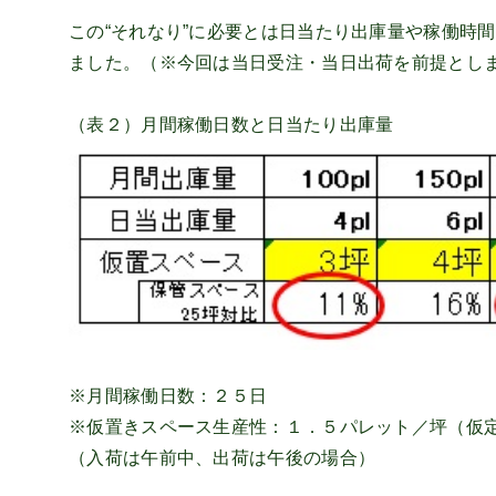
この“それなり”に必要とは日当たり出庫量や稼働時
ました。（※今回は当日受注・当日出荷を前提とし
（表２）月間稼働日数と日当たり出庫量
※月間稼働日数：２５日
※仮置きスペース生産性：１．５パレット／坪（仮
（入荷は午前中、出荷は午後の場合）