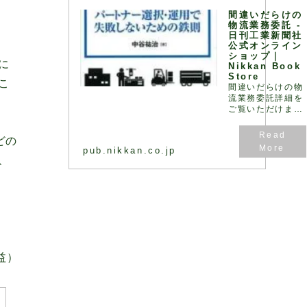
く、ロジスティク
間違いだらけの
ス全体で最… - 引
物流業務委託 -
用：版元ドットコ
日刊工業新聞社
ム
公式オンライン
ショップ｜
に
Nikkan Book
Store
こ
間違いだらけの物
流業務委託詳細を
ご覧いただけま
す。
どの
pub.nikkan.co.jp
、
益）