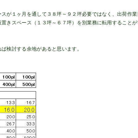
ースが１ヶ月を通して３８坪～９２坪必要ではなく、出荷作業
仮置きスペース（１３坪～６７坪）を別業務に転用することが
れば検討する余地があると思います。