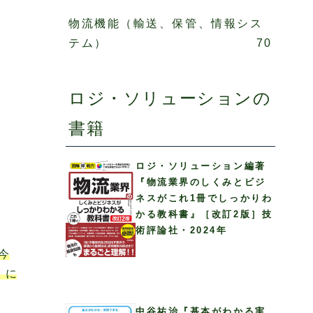
物流機能（輸送、保管、情報シス
テム）
70
ロジ・ソリューションの
書籍
ロジ・ソリューション編著
『物流業界のしくみとビジ
ネスがこれ1冊でしっかりわ
かる教科書』［改訂2版］技
術評論社・2024年
今
 に
中谷祐治『基本がわかる実