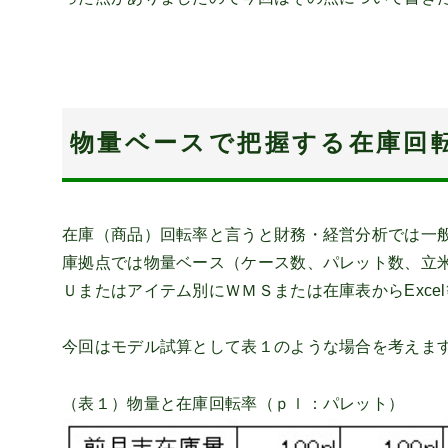
物量ベースで把握する在庫回
在庫（商品）回転率と言うと財務・経営分析では一
庫拠点では物量ベース（ケース数、パレット数、立
Ｕまたはアイテム別にＷＭＳまたは在庫表からExc
今回はモデル試算として表１のような場合を考えま
（表１）物量と在庫回転率（ｐｌ：パレット）