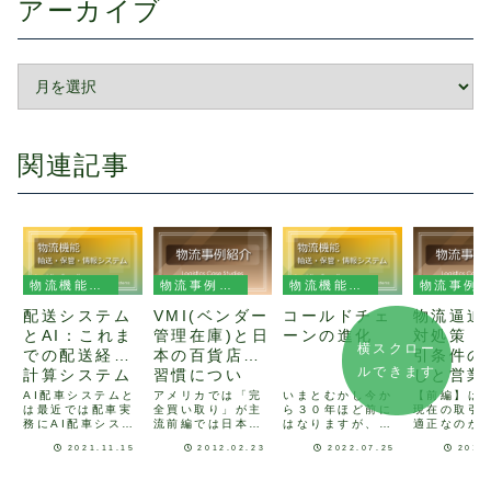
アーカイブ
関連記事
物流機能（輸送、保管、情報システム）
物流事例紹介
物流機能（輸送、保管、情報システム）
物流事例紹介
配送システム
VMI(ベンダー
コールドチェ
物流逼迫
とAI：これま
管理在庫)と日
ーンの進化
対処策 
横スクロー
での配送経路
本の百貨店商
引条件の
ルできます
計算システム
習慣につい
しと営業
と何が違うの
て：後編
への活動
AI配車システムと
アメリカでは「完
いまとむかし今か
【前編】は
は最近では配車実
全買い取り」が主
ら３０年ほど前に
現在の取引
か
～【後編
務にAI配車システ
流前編では日本の
はなりますが、出
適正なのか
ムを利用するケー
アパレル業界独特
張時の新幹線切符
の開始時や
2021.11.15
2012.02.23
2022.07.25
2015
スが増えてきてい
の商習慣である
の手配は一苦労で
の製品投入
ます。弊社のグル
『委託販売』『消
した。自ら旅行会
は、必ず取
ープ会社のセンコ
化仕入』『返品条
社やJRみどりの窓
の新規設定