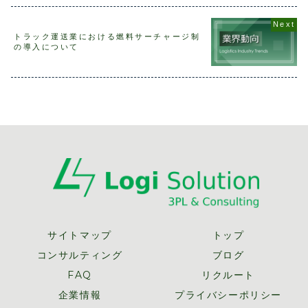
ー株式会社におい
件付き買い取り』
口に出向いて切符
しがなされ
ても、積極的にAI
についてみていき
を購入し、事務所
しかしなが
配車システムの導
ました。これに対
で分厚い時刻表を
い継続取引
入に取り組んでい
して、米国におけ
眺めながら現地で
営業部門が
トラック運送業における燃料サーチャージ制
ます。以前から物
るメーカーと小売
の移動方法を考え
のは、製品
の導入について
流ＩＴとして配送
り間の取引き形態
ていました。今と
販売価格に
経路計算システム
は『完全買い取
比較すると不便で
れるケース
は存在して...
り』が主流で、製
したが、出張＝...
事は、よく
品の...
る...
サイトマップ
トップ
コンサルティング
ブログ
FAQ
リクルート
企業情報
プライバシーポリシー