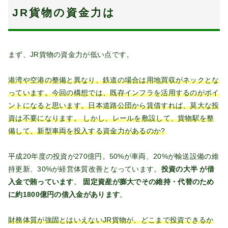
JR貨物の資金力は
まず、JR貨物の資金力が低い点です。
港湾や空港の整備と異なり、鉄道の場合は用地買収がネックとな
っています。今回の構想では、既存インフラを活用するのがポイ
ントになると思います。日本道路公団から賃借すれば、莫大な投
資は不要になります。 しかし、レールを敷設して、貨物駅を整
備して、新型車両を投入する資金力があるのか?
平成20年度の投資が270億円。50%が車両、20%が輸送設備の維
持更新、30%が経営体質改善となっています。
投資の大半 が借
入金で賄っています
。
固定資産が膨大でその維持・代替のため
に約1800億円の借入金があります
。
財務体質が強固とはいえないJR貨物が、どこまで投資できるか