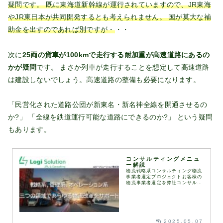
疑問です。 既に東海道新幹線が運行されていますので、JR東海
やJR東日本が共同開発するとも考えられません。 国が莫大な補
助金を出すのであれば別ですが・
・・
次に
25両の貨車が100kmで走行する耐加重が高速道路にあるの
かが疑問
です。 まさか列車が走行することを想定して高速道路
は建設しないでしょう。高速道路の整備も必要になります。
「民営化された道路公団が新東名・新名神全線を開通させるの
か?」 「全線を鉄道運行可能な道路にできるのか?」 という疑問
もあります。
コンサルティングメニュ
ー解説
物流戦略系コンサルティング物流
事業者選定プロジェクトお客様の
物流事業者選定を弊社コンサルタ
ントが伴走して実施します。
RFI（情報提供依頼書）、
RFP（提案依頼書）などは弊社
が保有するフォーマットを用
い...
2025.05.07