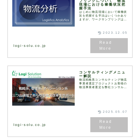
プリングについて 物流
現場における稼働状況把
握手法
はじめに物流現場において稼働状
況を把握する手法はいくつかあり
ますが、ワークサンプリングは代
表的な手法であると共に、物流管
理を行う者は知っておいた方が良
い手法の1つです。この手法を理
2023.12.05
解して頂ければ、長時...
logi-solu.co.jp
コンサルティングメニュ
ー解説
物流戦略系コンサルティング物流
事業者選定プロジェクトお客様の
物流事業者選定を弊社コンサルタ
ントが伴走して実施します。
RFI（情報提供依頼書）、
RFP（提案依頼書）などは弊社
が保有するフォーマットを用
い...
2025.05.07
logi-solu.co.jp