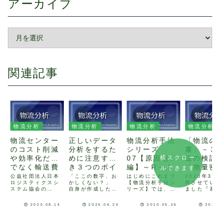
アーカイブ
関連記事
物流分析
物流分析
物流分析
物流分析
物流センター
正しいデータ
物流分析手法
「物流の
のコスト削減
分析をするた
シリーズ
書」－３
や効率化だけ
めに注意すべ
07【原因追及
送の検討
横スクロー
でなく輸送費
き３つのポイ
編】～R－ｆ
「物量密
ルできます
の管理も重要
ント
分析・特性要
度」を活
公益社団法人日本
「ここの数字、お
はじめにこれまで
2020年3
ロジスティクスシ
かしくない？」
【物流分析手法シ
梓させてい
です
因図～
る
ステム協会の
自身が作成した分
リーズ】では、倉
ました『基
2022年度物流コ
析結果を説明して
庫の分析として、
かる実践でき
スト調査報告書に
いる際、上司やプ
1.倉庫全般→物流
流(ロジステ
2023.08.14
2026.06.24
2010.05.26
2021
よると、全業種に
ロジェクトメンバ
ABC2.作業分析→
ス)の基本教
おける物流コスト
ーからこのように
ワークサンプリン
から、今回