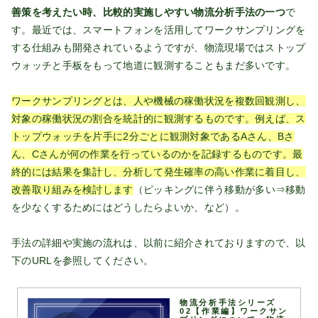
善策を考えたい時、比較的実施しやすい物流分析手法の一つ
で
す。最近では、スマートフォンを活用してワークサンプリングを
する仕組みも開発されているようですが、物流現場ではストップ
ウォッチと手板をもって地道に観測することもまだ多いです。
ワークサンプリングとは、人や機械の稼働状況を複数回観測し、
対象の稼働状況の割合を統計的に観測するものです。例えば、ス
トップウォッチを片手に2分ごとに観測対象であるAさん、Bさ
ん、Cさんが何の作業を行っているのかを記録するものです。最
終的には結果を集計し、分析して発生確率の高い作業に着目し、
改善取り組みを検討します
（ピッキングに伴う移動が多い⇒移動
を少なくするためにはどうしたらよいか、など）。
手法の詳細や実施の流れは、以前に紹介されておりますので、以
下のURLを参照してください。
物流分析手法シリーズ
02【作業編】ワークサン