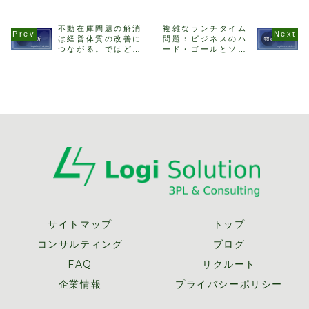
の物流機能別構成
指摘され、嫌な汗
グ3.在庫分析→在
送について
比は、輸送費が
をかいた経験はな
庫ABC輸配送の分
げます。物
55.1％、保管費が
いでしょうか。自
析として、輸配送
度とは物流
16.9％、その他
分では正しいと思
シミュレーション
で輸配送費
不動在庫問題の解消
複雑なランチタイム
（包装費、荷役
ってデータ分析を
を取り上げ、紹介
なウエイト
は経営体質の改善に
問題：ビジネスのハ
費、物流管理費）
していても、些細
しました。これら
ることから
つながる。ではどう
ード・ゴールとソフ
が28.0％と、輸送
な集計ミスや異常
の手法では、まず
送、配送の
したら不動在庫を減
ト・ゴールをどう捌
費が最も大き...
なデータ値を見
現状で...
が改善のテ..
らせるのか？
くか
逃...
サイトマップ
トップ
コンサルティング
ブログ
FAQ
リクルート
企業情報
プライバシーポリシー