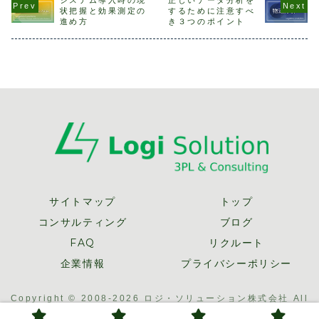
月間の支払運賃が
廃却損の発生ま
社さんが導入した
行うことか
状把握と効果測定の
するために注意すべ
どれくらいになる
た、不動在庫を解
設備、うちで導入
の状況を把
進め方
き３つのポイント
かを事前に計算
消しないまま、総
すると効果はあり
現場訪問に
し、コストを想定
在庫の削減を行っ
ますか」等々現
流現場の実
しておくことが
てしまえば、流動
在、インターネ
握すること
重...
品の在...
ッ...
に...
サイトマップ
トップ
コンサルティング
ブログ
FAQ
リクルート
企業情報
プライバシーポリシー
Copyright © 2008-2026 ロジ・ソリューション株式会社 All
Rights Reserved.