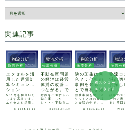
関連記事
物流分析
物流分析
物流分析
物流分析
エクセルを活
不動在庫問題
隣の芝生は何
物流コス
用した運賃計
の解消は経営
色？：他社の
減の切り
横スクロー
算シミュレー
体質の改善に
事例を知るこ
お探しし
ルできます
ション
つながる。で
とで自社を知
す！
はどうしたら
る
551号を担当いた
財務を圧迫する不
他社事例を学ぶメ
診断のステ
します高橋です。
動在庫。しか
リットとはお客様
との内容 
不動在庫を減
エクセルを活用し
し・・・不動在庫
と会話の中で、他
５）前回に
らせるのか？
た、特別積合せ貨
が増加すると、財
社の物流改善事例
診断のステ
2024.10.16
2018.04.19
2016.11.02
2015
物運賃（以下、特
務面で以下のよう
について質問をい
とにもう少
積み運賃）委託契
な悪影響をもたら
ただくことが多く
くご説明し
約のシミュレーシ
します。費用の増
あります。「同業
ます。現状
ョン例 新規で運
大（人件費、倉庫
他社はどういう取
果の総合的
送会社と運送委託
賃料など）キャッ
り組みをやってい
いろいろな
契約する際には、
シュフローの悪化
るのですか」「○○
にインタビ
システム導入時の現
正しいデータ分析を