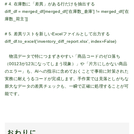
# 4. 在庫数に「差異」がある行だけを抽出する
diff_df = merged_df[merged_df[‘在庫数_倉庫’] != merged_df[‘在
庫数_荷主’]]
# 5. 差異リストを新しいExcelファイルとして出力する
diff_df.to_excel(‘inventory_diff_report.xlsx’, index=False)
物流データで特につまずきやすい「商品コードのゼロ落ち
（00123が123になってしまう現象）」や「片方にしかない商品
のエラー」も、AIへの指示に含めておくことで事前に対策された
実務に耐えうるコードが完成します。手作業では見落としがちな
膨大なデータの差異チェックも、一瞬で正確に処理することが可
能です。
おわりに