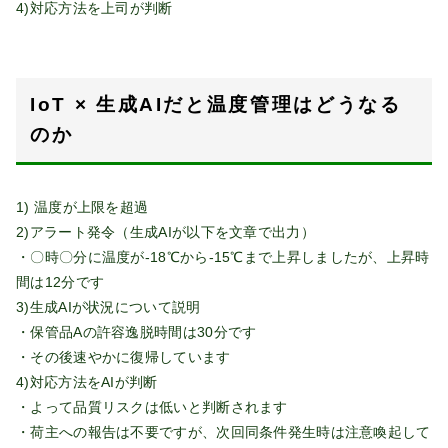
4)対応方法を上司が判断
IoT × 生成AIだと温度管理はどうなる
のか
1) 温度が上限を超過
2)アラート発令（生成AIが以下を文章で出力）
・〇時〇分に温度が-18℃から-15℃まで上昇しましたが、上昇時
間は12分です
3)生成AIが状況について説明
・保管品Aの許容逸脱時間は30分です
・その後速やかに復帰しています
4)対応方法をAIが判断
・よって品質リスクは低いと判断されます
・荷主への報告は不要ですが、次回同条件発生時は注意喚起して