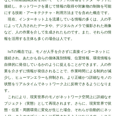
接続し、ネットワークを通じて情報の取得や対象物の制御を可能
にする技術・アーキテクチャ・利用方法までを含めた概念です。
現在、インターネット上を流通している情報の多くは、人の手
によって入力されたデータや、デジタルカメラで撮影された画像
など、人の作業を介して生成されたものです。また、それらの情
報を活用する主体も多くの場合は人です。
IoTの概念では、モノが人手を介さずに直接インターネットに
接続され、あたかも自らの個体識別情報、位置情報、環境情報を
自律的に発信しているかのように捉えることができます。人の作
業を介さずに情報が発信されることで、作業時間による制約が減
少し、ヒューマンエラーも抑制され、より正確かつ詳細なモノの
状態をリアルタイムでネットワーク上に反映できるようになりま
す。
これにより、現実世界のモノがネットワーク空間上に詳細なオ
ブジェクト（実態）として再現されます。さらに、現実世界で状
態・位置・周囲環境に変化が生じた場合、それらが自動的にネッ