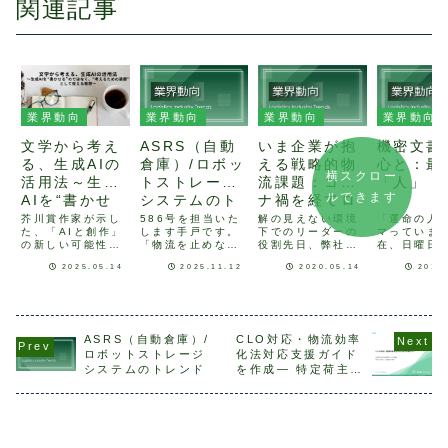
関連記事
業界動向
業界動向
業界動向
業界動向
文学から考え
ASRS（自動
いま企業が抱
機密文書
る、生成AIの
倉庫）/ロボッ
える戦略的物
心と：最
横スクロー
活用法～生成
トストレージ
流課題：コロ
「人」
ルできます
AIを“書かせ
システムのト
ナ禍を経てロ
る”のではな
レンド
ジ・ソリュー
芥川賞作家が示し
586号を担当いた
解の見えない環境
「運命の人
た、「AIと創作」
します手戸です。
下でのリーダーの
マっていま
く、“考えるた
ションへの相
の新しい可能性
「物流を止めな
役割先日、弊社の
在、日曜日
めの装置”とし
談内容は「物
「生成AIを駆使し
い。社会を動か
取引先から「新型
時から、TB
2025.05.14
2025.11.12
2020.05.14
2012
て捉える発想
流戦略」が中
てこの小説を書き
す。」をテーマ
コロナウィルスの
で「運命の
ました。」 そん
に、国際物流総合
影響で物流はどう
いうドラマ
～
心に
な発言が、第170
展が9月10日～12
なりますか？」と
されていま
回芥川賞の受賞会
日に東京で開催さ
問われました。と
存じの方も
見で大きな注目を
れました。特に目
てもシンプルな質
らっしゃる
集めました。発言
を引いたのが、
問でありながら
ますが、こ
ASRS（自動倉庫）/
CLO対応・物流効率
の主は、2024年
ASRS※（Autom
も、誰も解が見え
マは昭和47
ロボットストレージ
化法対応支援ガイド
に『東京都同情
ated Storage
ないのが正直なと
際に起きた
システムのトレンド
を作成― 特定荷主の
塔』で芥川賞を受
and Retrieval
ころだと思いま
省機密漏洩
判断から中長期計画
賞した作家、九段
Sys...
す。その取引先に
(もしくは「
策定までを整理 ―
理江さんです...
も、満足のいく回
件」で記憶さ
答は...