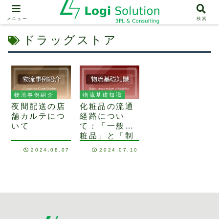
メニュー
検索
ドラッグストア
物流事例紹介
物流基礎知識
夜間配送の店
化粧品の流通
舗カルテにつ
経路につい
いて
て：「一般化
粧品」と「制
度化粧品」の
2024.08.07
2024.07.10
違いをご存知
ですか？