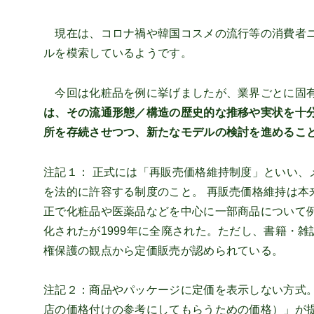
現在は、コロナ禍や韓国コスメの流行等の消費者ニ
ルを模索しているようです。
今回は化粧品を例に挙げましたが、業界ごとに固有
は、その流通形態／構造の歴史的な推移や実状を十
所を存続させつつ、新たなモデルの検討を進めるこ
注記１： 正式には「再販売価格維持制度」といい、
を法的に許容する制度のこと。 再販売価格維持は本
正で化粧品や医薬品などを中心に一部商品について
化されたが1999年に全廃された。ただし、書籍・
権保護の観点から定価販売が認められている。
注記２：商品やパッケージに定価を表示しない方式
店の価格付けの参考にしてもらうための価格）」が提