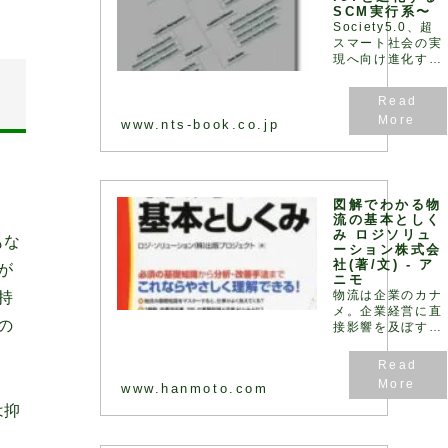
SCM実行系〜
Society5.0、超
スマート社会の実
現へ向け進化す
る“物流”最前線！
サプライチェーン
の視点からロジス
ティクスとIoT と
www.nts-book.co.jp
の連携性を踏ま
え、密接に関連す
るWMS、TMS、
WCS につて詳解
すると共に物流現
図解でわかる物
場の課題や物流セ
流の基本としく
み ロジソリュ
ンターの事例につ
もな
ーション株式会
いても解説
社(著/文) - ア
が
ニモ
物流は企業のカナ
持
メ。企業経営に直
の
接影響を及ぼす
「戦略」そのもの
です!実際に物流
コンサルティング
www.hanmoto.com
をおこない、問題
点と原因を分析・
は抑
把握し、対策案を
提示するだけでな