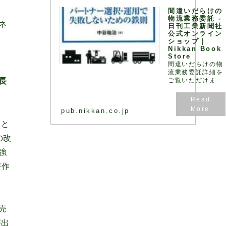
く、ロジスティク
間違いだらけの
ス全体で最… - 引
物流業務委託 -
用：版元ドットコ
ネ
日刊工業新聞社
ム
公式オンライン
ショップ｜
Nikkan Book
Store
間違いだらけの物
流業務委託詳細を
ご覧いただけま
長
す。
pub.nikkan.co.jp
こと
の改
強
著作
売
が出