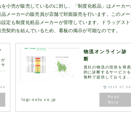
を小売が販売しているのに対し、「制度化粧品」はメーカー
粧品メーカーの販売員が店舗で対面販売を行います。このメー
の設定も制度化粧品メーカーが管理しています。ドラッグスト
販売契約を結んでいるため、看板の掲示が可能なのです。
グ
物流オンライン診
断
ンが
ンサ
貴社の物流の現状を簡
主な
的に診断するサービス
。お
無料で提供しておりま
に応
す。このページの一番
流コ
にある診断フォームに
.24
2025.07.0
ニュ
記入・送信いただくと
適な
2営業日以内に弊社コン
提案
logi-solu.co.jp
サルタントより診断結
と改善の方向性をまと
た資...