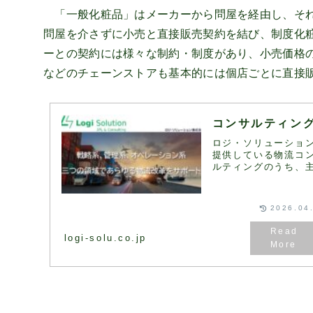
「一般化粧品」はメーカーから問屋を経由し、それ
問屋を介さずに小売と直接販売契約を結び、制度化
ーとの契約には様々な制約・制度があり、小売価格
などのチェーンストアも基本的には個店ごとに直接
コンサルティン
ロジ・ソリューショ
提供している物流コ
ルティングのうち、
ものをご紹介します
客様のご要望や課題
じて、さまざまな物
2026.04
ンサルティングのメ
ーを組み合わせ、最
ソリューションをご
logi-solu.co.jp
し...