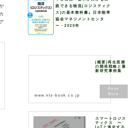
が
践できる物流(ロジスティク
ス)の基本教科書』日本能率
カ
協会マネジメントセンタ
ア
ー・2020年
(概要)再生医療
易
の開発戦略と最
を
新研究事例集
下
ご
8
、
www.nts-book.co.jp
果
め
スマートロジス
ティクス 〜
IoTと進化する