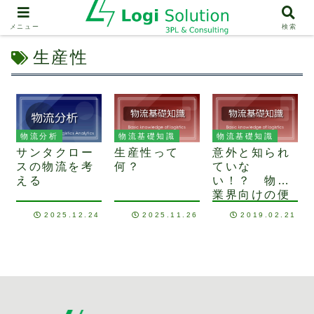
メニュー
検索
生産性
物流分析
物流基礎知識
物流基礎知識
サンタクロー
生産性って
意外と知られ
スの物流を考
何？
ていな
える
い！？ 物流
業界向けの便
利なショート
2025.12.24
2025.11.26
2019.02.21
カットキー5
選