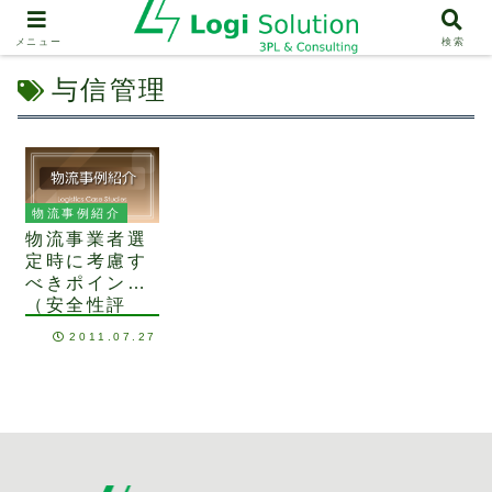
メニュー
検索
与信管理
物流事例紹介
物流事業者選
定時に考慮す
べきポイント
（安全性評
価）：財務状
2011.07.27
況を把握する
ことの重要性