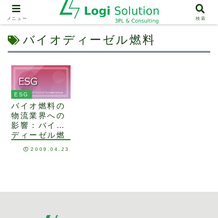
メニュー
検索
バイオディーゼル燃料
ESG
バイオ燃料の
物流業界への
影響：バイオ
ディーゼル燃
料に注目！
2009.04.23