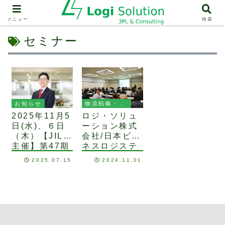
メニュー
検索
セミナー
物流戦略・マーケティング
お知らせ
ロジ・ソリュ
2025年11月5
ーション株式
日(水)、６日
会社/日本ビジ
（木）【JILS
ネスロジステ
主催】第47期
ィクス株式会
国際物流管理
2025.07.15
2024.11.01
社共催セミナ
士資格認定講
ー～高まる企
座にて中谷が
業物流戦略の
講師を務めま
重要性とCLO
す
の役割～を開
催いたしまし