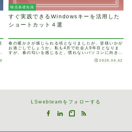
物流基礎知識
すぐ実践できるWindowsキーを活用した
ショートカット４選
現
春の暖かさが感じられる頃となりましたが、皆様いかが
。
お過ごしでしょうか。私も4月で社会人9年目となりま
つ
すが、春の匂いを感じると、慣れないパソコンに向き合
いながら、日々試行錯誤をしていた社会人なりたての
10
2025.04.02
時...
LSwebteamをフォローする