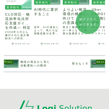
業界動向
業界動向
業界動向
業界動向
AI時代に選択
よりよい物流
Uber
すること
環境の構築に
CARGO
CLO対応・物
向けて：荷主
たな物流
流効率化法対
横スクロー
の意識改革が
能性
応支援ガイド
ルできます
重要な時代
を作成― 特定
近年、AIの進化に
荷主と物流事業者
Uberの登
よって、私たちは
が一体となった改
ーバー（Ub
荷主の判断か
2026年４月から
情報収集や文章作
善が急務皆さんも
いうサービ
施行された改正物
ら中長期計画
成、さらには意思
ご承知の通り、近
いてよく耳
効法への対応、ど
決定のヒントまで
年ではドライバー
す。ウーバ
策定までを整
こまで整理できて
手軽に得られるよ
不足の深刻化、コ
社：カリフ
2026.04.22
2026.08.05
2018.09.27
2016
理 ―
いますでしょう
うになりました。
ンプライアンスの
ア州）は欧
か？ 特定荷主の
一方で、AIがさま
強化など物流事業
じめ、上海
該当判断やCLOの
ざまな選択肢を提
者にとっては厳し
ル、台北な
選任、中長期計画
示してくれるから
い状況が続いてお
31ヶ国81
の策定など、荷主
こそ、最後に何を
ります。多くの物
で、専用ア
企業に求められる
物流の視点から見た
信じ、何を選ぶか
流事業者はこのよ
通じてハイ
壁をなくす
対応は大きく変わ
という「選択する
うな状況の中で、
予約・利用
自動運転への期待
ろうとしていま
力」は、これまで
生き残るために自
スマートフ
す。 一方で、
以上に重要に...
社内のコストダ
けのサー...
「自社が対象かど
ウ...
うか分からない」
「...