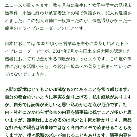
ニュースが目立ちます。数ヶ月前に発生した女子中学生の誘拐未
遂事件、未遂に終わり被害者はその場で保護され、犯人も逮捕さ
れました。この犯人逮捕に一役買ったのが、偶然通りかかった一
般車のドライブレコーダーとのことです。
日本においては2003年頃から営業車を中心に普及し始めたドラ
イブレコーダーですが、2014年7月から国土交通大臣の認定した
機器において補助金が出る制度が始まったようです。この度の事
件における活躍からも、今後は一般車への普及も高まっていくの
ではないでしょうか。
人間の記憶はとてもいい加減なものであることを常々感じます。
自分の都合のいいように事実を創り上げる、私も経験があります
が、自分では記憶が正しいと思い込みがちな点が厄介です。社
内・社外にかかわらず会合の内容を議事録に残すことが多いと思
いますが、議事録にまとめるのは意外と手間が掛かります。簡易
な打合せの場合は議事録ではなく各自のメモで済ませることもあ
りますが、後々認識のズレが生じることもあります。議事内容を