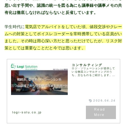
思い出す手間や、認識の統一を図る為にも議事録や議事メモの共
有化は徹底しなければならないと反省しています。
学生時代に
電気店でアルバイトをしていた頃、値段交渉やクレー
ムへの対策としてボイスレコーダーを常時携帯している店員がい
ました。その時は用心深い方だと思っただけでしたが、リスク対
策としては重要なことだと今では思います。
コンサルティング
ロジ・ソリューションが提供して
いる物流コンサルティングのう
ち、主なものをご紹介します。お
客様のご要望や課題に応じて、さ
まざまな物流コンサルティングの
メニューを組み合わせ、最適なソ
リューションをご提案し...
2026.04.24
logi-solu.co.jp