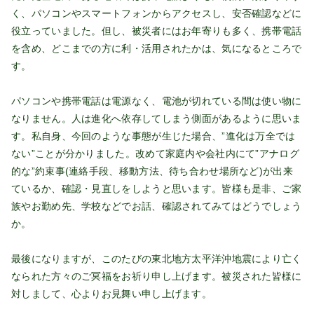
く、パソコンやスマートフォンからアクセスし、安否確認などに
役立っていました。但し、被災者にはお年寄りも多く、携帯電話
を含め、どこまでの方に利・活用されたかは、気になるところで
す。
パソコンや携帯電話は電源なく、電池が切れている間は使い物に
なりません。人は進化へ依存してしまう側面があるように思いま
す。私自身、今回のような事態が生じた場合、”進化は万全では
ない”ことが分かりました。改めて家庭内や会社内にて”アナログ
的な”約束事(連絡手段、移動方法、待ち合わせ場所など)が出来
ているか、確認・見直しをしようと思います。皆様も是非、ご家
族やお勤め先、学校などでお話、確認されてみてはどうでしょう
か。
最後になりますが、このたびの東北地方太平洋沖地震により亡く
なられた方々のご冥福をお祈り申し上げます。被災された皆様に
対しまして、心よりお見舞い申し上げます。