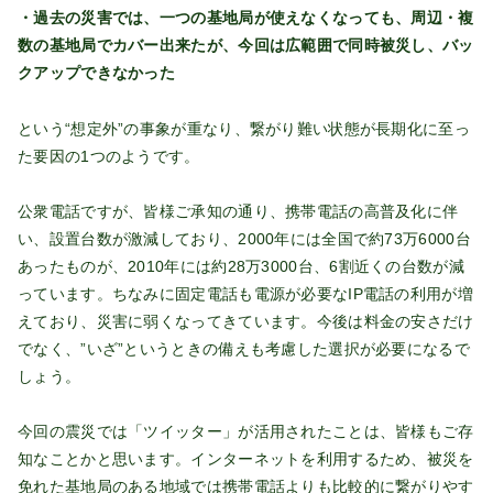
・過去の災害では、一つの基地局が使えなくなっても、周辺・複
数の基地局でカバー出来たが、今回は広範囲で同時被災し、バッ
クアップできなかった
という“想定外”の事象が重なり、繋がり難い状態が長期化に至っ
た要因の1つのようです。
公衆電話ですが、皆様ご承知の通り、携帯電話の高普及化に伴
い、設置台数が激減しており、2000年には全国で約73万6000台
あったものが、2010年には約28万3000台、6割近くの台数が減
っています。ちなみに固定電話も電源が必要なIP電話の利用が増
えており、災害に弱くなってきています。今後は料金の安さだけ
でなく、”いざ”というときの備えも考慮した選択が必要になるで
しょう。
今回の震災では「ツイッター」が活用されたことは、皆様もご存
知なことかと思います。インターネットを利用するため、被災を
免れた基地局のある地域では携帯電話よりも比較的に繋がりやす