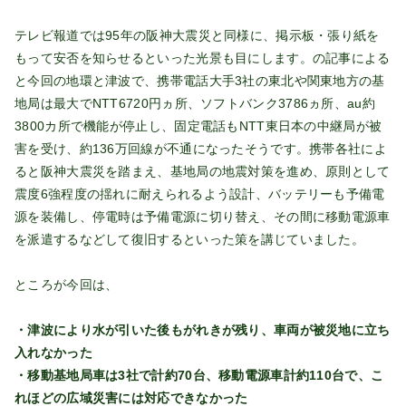
テレビ報道では95年の阪神大震災と同様に、掲示板・張り紙を
もって安否を知らせるといった光景も目にします。の記事による
と今回の地環と津波で、携帯電話大手3社の東北や関東地方の基
地局は最大でNTT6720円ヵ所、ソフトバンク3786ヵ所、au約
3800カ所で機能が停止し、固定電話もNTT東日本の中継局が被
害を受け、約136万回線が不通になったそうです。携帯各社によ
ると阪神大震災を踏まえ、基地局の地震対策を進め、原則として
震度6強程度の揺れに耐えられるよう設計、バッテリーも予備電
源を装備し、停電時は予備電源に切り替え、その間に移動電源車
を派遣するなどして復旧するといった策を講じていました。
ところが今回は、
・津波により水が引いた後もがれきが残り、車両が被災地に立ち
入れなかった
・移動基地局車は3社で計約70台、移動電源車計約110台で、こ
れほどの広域災害には対応できなかった