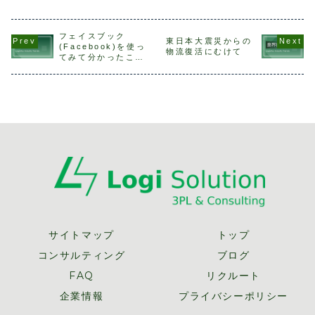
自動仕分機、無人
1人で、紙のほう
歳といずれも過去
浸透してき
搬送車、更にはロ
がミスに気付きや
最高を更新しまし
下請法です
ボット等があり、
すいです（あくま
た。その一方で、
流分野の違
どちらかというと
で個人の見解で
日本の総人口は少
は平成20年
フェイスブック
東日本大震災からの
倉庫内での作業が
す）。資料のチェ
子化の影響などか
件と全業種
(Facebook)を使っ
物流復活にむけて
主な対象でした
ックを紙媒体です
ら長期の減少過程
ワースト1
てみて分かったこ
が、これからはト
べきか、電子媒体
に入っており、
う状況にな
と、感じたこと
ラックの自動運転
ですべきかについ
2048年に総人口
ります。こ
等、輸配送の...
て、複数の先行研
が1億人を...
理解不足や..
究...
サイトマップ
トップ
コンサルティング
ブログ
FAQ
リクルート
企業情報
プライバシーポリシー