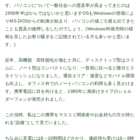
す。パソコンについて一般社会への普及率が高まってきたのは
1990年半ばからではないかと思いますOSもWindowsの登場によ
りMS-DOSからの転換が始まり、パソコンの値ごろ感も出てきた
ことも普及の後押しをしたのでしょう。(Windows95発売時の様
相を呈したお祭り騒ぎをご記憶されている方も多いかと思いま
す。)
近年、高機能・高性能化が進むと共に、ディスクトップ型はスリ
ムに、ノート型はコンパクトになり、一昔前に比べると随分とス
タイリッシュになりました。通信エリア・速度などモバイル環境
も向上し、オフィス外でのノートパソコンの利用も多く見かけま
す。携帯電話に目を向けると、1985年に肩掛けタイプのショル
ダーフォンが発売されました。
この当時、私はこの携帯をマスコミ関係者やお金持ちの方が持た
れる“設備”として見ていました。
ちなみに充電には8～10時間ほどかかり、連続待ち受けは6～8時