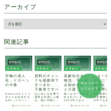
アーカイブ
関連記事
業界動向
業界動向
業界動向
業界動向
空輸の省人
資料のチェッ
高齢化社会と
いま一度
化：ドローン
クを紙媒体で
物流：手を組
請法につ
横スクロー
の今後
すべきか、電
み始めた物流
確認を！
ルできます
子媒体ですべ
と介護
流業界は2
きか
年度ワー
Amazonやドイツ
はじめにお仕事で
様々なサービスが
物流業界の
ポストが注目する
資料を作成した後
生まれている
違反事例は
1位です
UAV（ドローン）
は、紙に印刷して
2014年における
の中でも最
今まで物流現場に
チェックしたいと
日本人の平均寿命
16年4月よ
2014.02.01
2020.11.26
2016.01.28
2009
おいての省人化と
いう方も多いと思
は、男性が80.50
されて以来
して、自動倉庫、
います。私もその
歳、女性は86.83
としては、