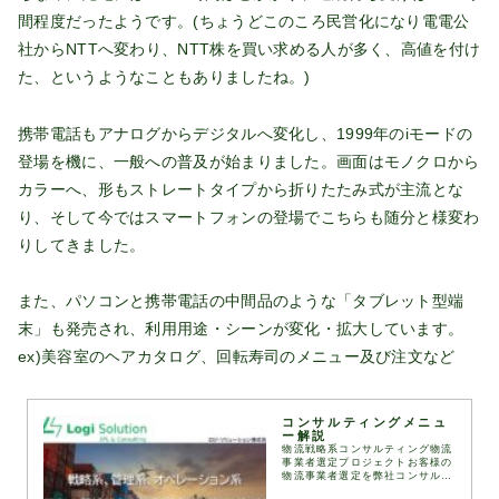
間程度だったようです。(ちょうどこのころ民営化になり電電公
社からNTTへ変わり、NTT株を買い求める人が多く、高値を付け
た、というようなこともありましたね。)
携帯電話もアナログからデジタルへ変化し、1999年のiモードの
登場を機に、一般への普及が始まりました。画面はモノクロから
カラーへ、形もストレートタイプから折りたたみ式が主流とな
り、そして今ではスマートフォンの登場でこちらも随分と様変わ
りしてきました。
また、パソコンと携帯電話の中間品のような「タブレット型端
末」も発売され、利用用途・シーンが変化・拡大しています。
ex)美容室のヘアカタログ、回転寿司のメニュー及び注文など
コンサルティングメニュ
ー解説
物流戦略系コンサルティング物流
事業者選定プロジェクトお客様の
物流事業者選定を弊社コンサルタ
ントが伴走して実施します。