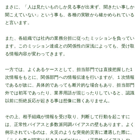
まさに、「人は見たいものしか見る事が出来ず、聞きたい事しか
聞こえていない」という事も、各種の実験から確かめられている
と言います。
また、各組織では社内の業務分担に従ったミッションを負ってい
ます。このミッション達成との関係性の深浅によっても、受け取
る情報内容が変わってきます。
一方では、よくあるケースとして、担当部門では直接把握した1
次情報をもとに、関係部門への情報伝達を行いますが、１次情報
であるが故に、具体的であっても断片的な場合もあり、担当部門
外では初耳であったり、業界用語が混じったりしていると、認識
以前に拒絶反応が起きる事は想像に難くありません。
その上、相手組織が情報を受け取り、判断して行動を起こすに
は、正常性バイアスと多数派同調バイアスの壁もあります。よく
例示されているのは、火災のような突発的災害に遭遇した際に、
「こんな事が現実に起きるはずがない」（正常性バイアス）や