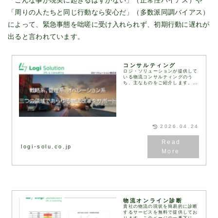
「周りの人たちと同じ行動なら安心だ」（多数派同調バイアス）
によって、緊急事態を咄嗟に受け入れられず、初期行動に遅れが
出ると言われています。
コンサルティング
ロジ・ソリューションが提供して
いる物流コンサルティングのう
ち、主なものをご紹介します。お
客様のご要望や課題に応じて、さ
まざまな物流コンサルティングの
メニューを組み合わせ、最適なソ
リューションをご提案し...
2026.04.24
logi-solu.co.jp
物流オンライン診断
貴社の物流の現状を簡易的に診断
するサービスを無料で提供してお
ります。このページの一番下にあ