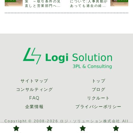
策 ～取引条件の見
について:人事異動が
とはコアコンピタ
うやったら伝わる
製品を加工して出
す。マーケ
直しと営業部門への
あっても過去の経緯
ンスという言葉自
のか、頭を悩ませ
荷している企業ば
グとは本題
活動展開～【後編】
がわかるような資料
体は耳にする機会
ることもあるので
かりである。ま
前に、そも
を作る
が少なくないた
はないでしょう
ず、共同配送の考
ーケティング
め、...
か。...
え...
サイトマップ
トップ
コンサルティング
ブログ
FAQ
リクルート
企業情報
プライバシーポリシー
Copyright © 2008-2026 ロジ・ソリューション株式会社 All
Rights Reserved.