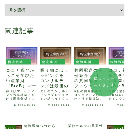
関連記事
物流戦略・マーケティング
物流事例紹介
物流事例紹介
物流戦略・マーケティング
コロナ禍だか
贈り物にはラ
共同配送の事
コロナ禍
らこそ学びた
ッピングを：
例紹介：6社
らこそ学
横スクロー
い産業財
コンサルティ
の共同配送ソ
い産業財
ルできます
（BtoB）マー
ングは最後の
フトウェアシ
（BtoB
ケティング６
プレゼンに心
ミュレーショ
ケティン
前回はマーケティ
先日のコンサルテ
6社の共同配送プ
前回は消費
ング戦略構築にお
ィングプロジェク
ロジェクト立ち上
（BtoC）
「コアコンピ
を込める
ンから実地運
「産業財
ける現状分析（ス
トの話もうすぐバ
げＡ社で物流効率
ティングと
タンスとは」
用テストまで
（BtoB
テップ１）の自社
レンタインデー。
化プロジェクトが
（BtoB）
2021.05.31
2020.02.13
2011.11.02
2021
行った話
の特徴と
分析のうち、事業
誰かに贈りものを
発足し、共同配送
ティングのG
領域の整理につい
贈ったり、贈られ
で効率化を進める
ついて書籍
てご説明しまし
たりする方も多い
ことになった。対
しご紹介致
た。今回はコアコ
のではないでしょ
象は関連する6社
たが、今回
ンピタンスについ
うか。大事なの
である。6社は、
深掘りし、
てお伝えします。
は、中身と気持ち
同じ素材ながら、
市場の特徴
物流逼迫への対処
業務カルテの重要性
コアコンピタンス
ですが、それがど
製品形状の異なる
にお伝えい