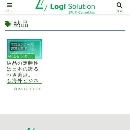
メニュー
検索
納品
物流センターの運営と管理
納品の定時性
は日本の誇る
べき美点。で
も海外ビジネ
スでは定時性
2012.11.01
は無くて当た
り前。