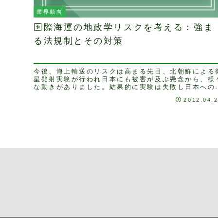
業界動向
国際海運の地政学リスクを考える：強ま
る法規制とその対策
今後、海上輸送のリスクは高まる先日、北朝鮮による
星発射実験が行われ日本にも被害が及ぶ懸念から、様
な動きがありました。結果的に実験は失敗し日本への
接的な被害はなかったようで、まずは一安心です。し
2012.04.
か...