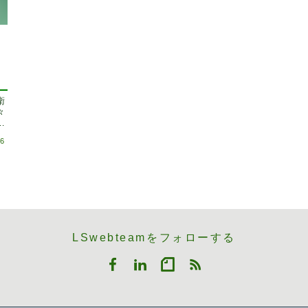
衛
々
直
26
LSwebteamをフォローする