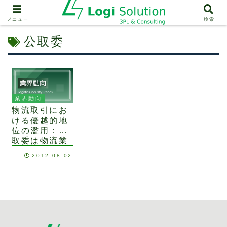
メニュー
検索
公取委
業界動向
物流取引にお
ける優越的地
位の濫用：公
取委は物流業
界を注視して
2012.08.02
います！