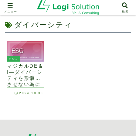
メニュー
検索
ダイバーシティ
ESG
マジカルDE＆
I―ダイバーシ
ティを形骸化
させない為に
ー
2024.10.30