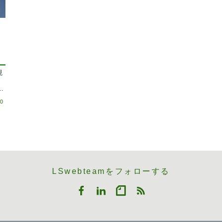
現
。
つ
10
LSwebteamをフォローする