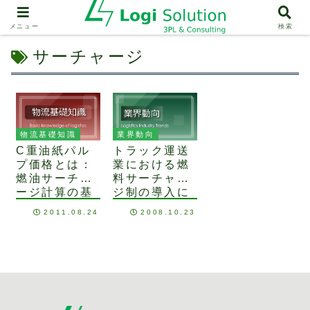
メニュー
検索
サーチャージ
物流基礎知識
業界動向
C重油紙パル
トラック運送
プ価格とは：
業における燃
燃油サーチャ
料サーチャー
ージ計算の基
ジ制の導入に
礎
ついて
2011.08.24
2008.10.23